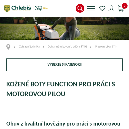
0
Zahradní technika
Ochranné vybavení a oděvy STIHL
Pracovní obuv STIHL
K
VYBERTE SI KATEGORII
KOŽENÉ BOTY FUNCTION PRO PRÁCI S
MOTOROVOU PILOU
Obuv z kvalitní hověziny pro práci s motorovou