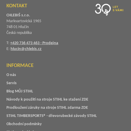
KONTAKT
CHLEBIŠ s.r.o.
Markvartovická 1965
748 01 Hlučín
Česká republika
T:
+420 736 473 463 - Prodejna
E:
hlucin@chlebis.cz
INFORMACE
O nás
Servis
Blog MŮJ STIHL
Návody k použití na stroje STIHL ke stažení ZDE
Prodloužení záruky na stroje STIHL zdarma ZDE
STIHL TIMBERSPORTS® - dřevorubecké závody STIHL
Obchodní podmínky