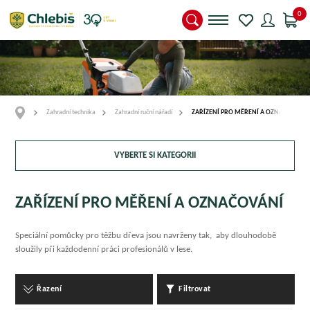
0
Zahradní technika
Zahradní ruční nářadí
ZAŘÍZENÍ PRO MĚŘENÍ A OZNAČOVÁNÍ
VYBERTE SI KATEGORII
ZAŘÍZENÍ PRO MĚŘENÍ A OZNAČOVÁNÍ
Speciální pomůcky pro těžbu dřeva jsou navrženy tak, aby dlouhodobě
sloužily při každodenní práci profesionálů v lese.
Řazení
Filtrovat