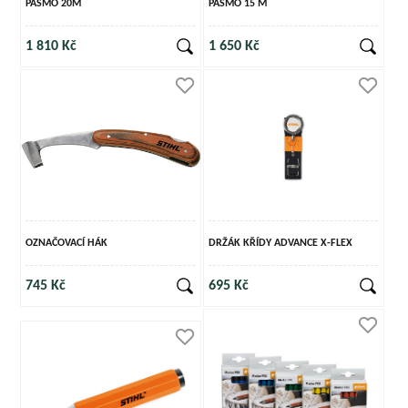
PÁSMO 20M
PÁSMO 15 M
1 810 Kč
1 650 Kč
OZNAČOVACÍ HÁK
DRŽÁK KŘÍDY ADVANCE X-FLEX
745 Kč
695 Kč