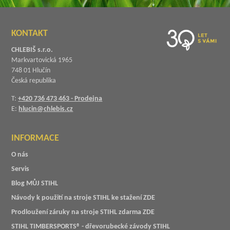
KONTAKT
CHLEBIŠ s.r.o.
Markvartovická 1965
748 01 Hlučín
Česká republika
T:
+420 736 473 463 - Prodejna
E:
hlucin@chlebis.cz
INFORMACE
O nás
Servis
Blog MŮJ STIHL
Návody k použití na stroje STIHL ke stažení ZDE
Prodloužení záruky na stroje STIHL zdarma ZDE
STIHL TIMBERSPORTS® - dřevorubecké závody STIHL