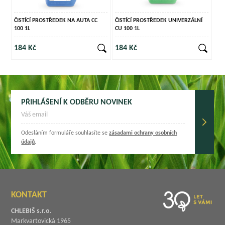
ČISTÍCÍ PROSTŘEDEK NA AUTA CC
ČISTÍCÍ PROSTŘEDEK UNIVERZÁLNÍ
100 1L
CU 100 1L
184 Kč
184 Kč
PŘIHLÁŠENÍ K ODBĚRU NOVINEK
Odesláním formuláře souhlasíte se
zásadami ochrany osobních
údajů
.
KONTAKT
CHLEBIŠ s.r.o.
Markvartovická 1965