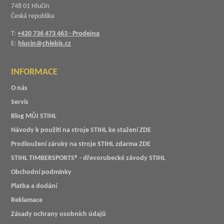
748 01 Hlučín
Česká republika
T:
+420 736 473 463 - Prodejna
E:
hlucin@chlebis.cz
INFORMACE
O nás
Servis
Blog MŮJ STIHL
Návody k použití na stroje STIHL ke stažení ZDE
Prodloužení záruky na stroje STIHL zdarma ZDE
STIHL TIMBERSPORTS® - dřevorubecké závody STIHL
Obchodní podmínky
Platba a dodání
Reklamace
Zásady ochrany osobních údajů