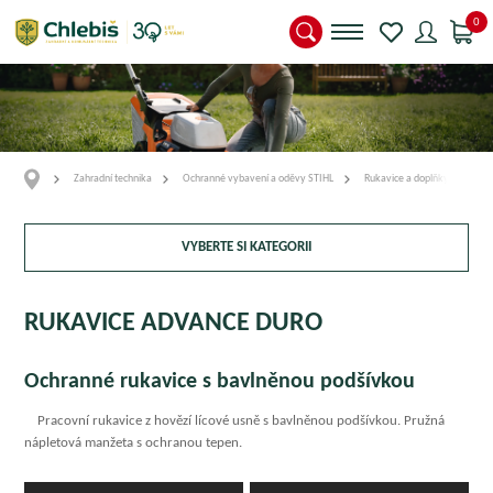
0
Zahradní technika
Ochranné vybavení a oděvy STIHL
Rukavice a doplňky
RU
VYBERTE SI KATEGORII
RUKAVICE ADVANCE DURO
Ochranné rukavice s bavlněnou podšívkou
Pracovní rukavice z hovězí lícové usně s bavlněnou podšívkou. Pružná
nápletová manžeta s ochranou tepen.