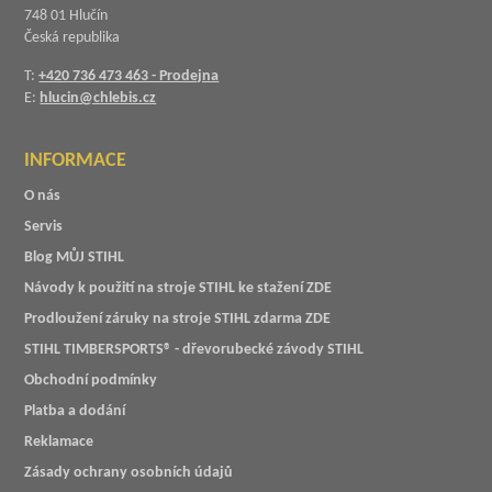
748 01 Hlučín
Česká republika
T:
+420 736 473 463 - Prodejna
E:
hlucin@chlebis.cz
INFORMACE
O nás
Servis
Blog MŮJ STIHL
Návody k použití na stroje STIHL ke stažení ZDE
Prodloužení záruky na stroje STIHL zdarma ZDE
STIHL TIMBERSPORTS® - dřevorubecké závody STIHL
Obchodní podmínky
Platba a dodání
Reklamace
Zásady ochrany osobních údajů