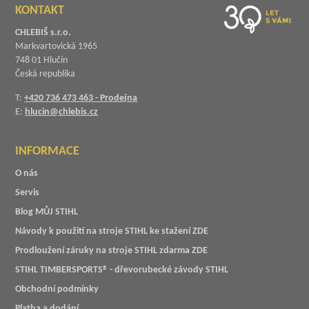
KONTAKT
CHLEBIŠ s.r.o.
Markvartovická 1965
748 01 Hlučín
Česká republika
T:
+420 736 473 463 - Prodejna
E:
hlucin@chlebis.cz
INFORMACE
O nás
Servis
Blog MŮJ STIHL
Návody k použití na stroje STIHL ke stažení ZDE
Prodloužení záruky na stroje STIHL zdarma ZDE
STIHL TIMBERSPORTS® - dřevorubecké závody STIHL
Obchodní podmínky
Platba a dodání