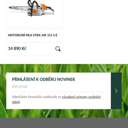
MOTOROVÁ PILA STIHL MS 151 C-E
14 890 Kč
PŘIHLÁŠENÍ K ODBĚRU NOVINEK
Odesláním formuláře souhlasíte se
zásadami ochrany osobních
údajů
.