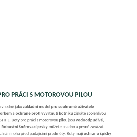
 PRO PRÁCI S MOTOROVOU PILOU
u vhodné jako
základní model pro soukromé uživatele
zorkem
a
ochraně proti vyvrtnutí kotníku
získáte spolehlivou
TIHL. Boty pro práci s motorovou pilou jsou
vodoodpudivé,
.
Robustní šněrovací prvky
můžete snadno a pevně zavázat
chrání nohu před padajícími předměty. Boty mají
ochranu špičky