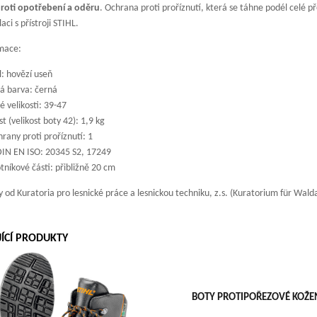
roti opotřebení a oděru
. Ochrana proti proříznutí, která se táhne podél celé p
aci s přístroji STIHL.
rmace:
: hovězí useň
á barva: černá
 velikosti: 39-47
 (velikost boty 42): 1,9 kg
hrany proti proříznutí: 1
IN EN ISO: 20345 S2, 17249
tníkové části: přibližně 20 cm
y od Kuratoria pro lesnické práce a lesnickou techniku, z.s. (Kuratorium für Wald
JÍCÍ PRODUKTY
BOTY PROTIPOŘEZOVÉ KOŽEN