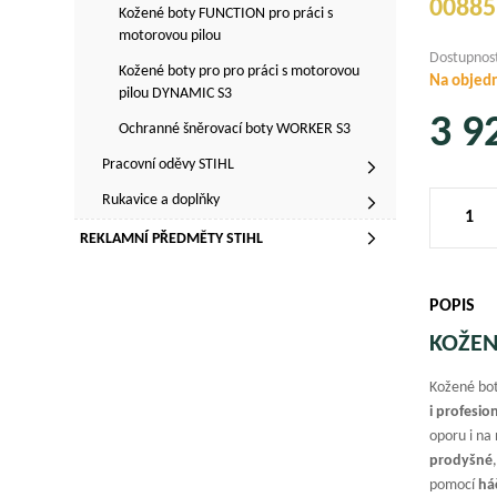
00885
Kožené boty FUNCTION pro práci s
motorovou pilou
Dostupnos
Kožené boty pro pro práci s motorovou
Na objed
pilou DYNAMIC S3
3 9
Ochranné šněrovací boty WORKER S3
Pracovní oděvy STIHL
Rukavice a doplňky
REKLAMNÍ PŘEDMĚTY STIHL
POPIS
KOŽEN
Kožené bot
i profesio
oporu i na
prodyšné
pomocí
há