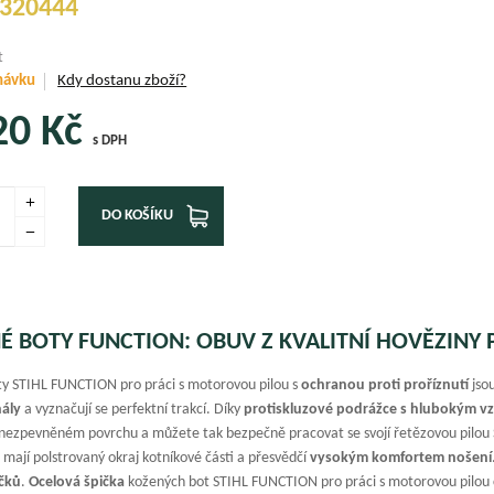
320444
t
návku
Kdy dostanu zboží?
20
Kč
s DPH
DO KOŠÍKU
É BOTY FUNCTION: OBUV Z KVALITNÍ HOVĚZINY
y STIHL FUNCTION pro práci s motorovou pilou s
ochranou proti proříznutí
jso
nály
a vyznačují se perfektní trakcí. Díky
protiskluzové podrážce s hlubokým v
 nezpevněném povrchu a můžete tak bezpečně pracovat se svojí řetězovou pilou S
, mají polstrovaný okraj kotníkové části a přesvědčí
vysokým komfortem nošení
čků
.
Ocelová špička
kožených bot STIHL FUNCTION pro práci s motorovou pilou 