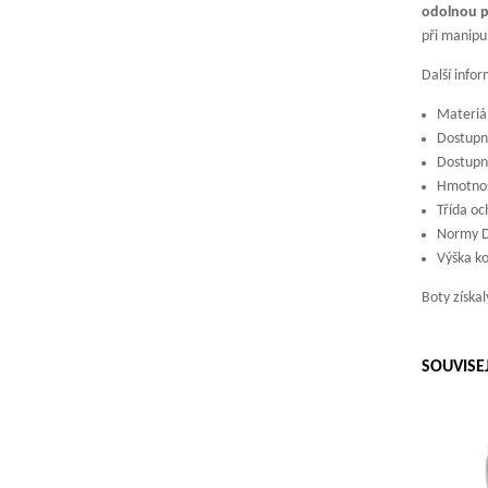
odolnou p
při manipul
Další info
Materiál
Dostupn
Dostupné
Hmotnost
Třída oc
Normy D
Výška ko
Boty získal
SOUVISE