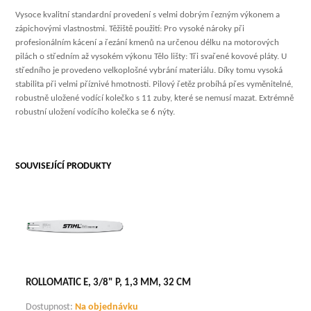
Vysoce kvalitní standardní provedení s velmi dobrým řezným výkonem a
zápichovými vlastnostmi. Těžiště použití: Pro vysoké nároky při
profesionálním kácení a řezání kmenů na určenou délku na motorových
pilách o středním až vysokém výkonu Tělo lišty: Tři svařené kovové pláty. U
středního je provedeno velkoplošné vybrání materiálu. Díky tomu vysoká
stabilita při velmi příznivé hmotnosti. Pilový řetěz probíhá přes vyměnitelné,
robustně uložené vodící kolečko s 11 zuby, které se nemusí mazat. Extrémně
robustní uložení vodícího kolečka se 6 nýty.
SOUVISEJÍCÍ PRODUKTY
ROLLOMATIC E, 3/8" P, 1,3 MM, 32 CM
Dostupnost:
Na objednávku