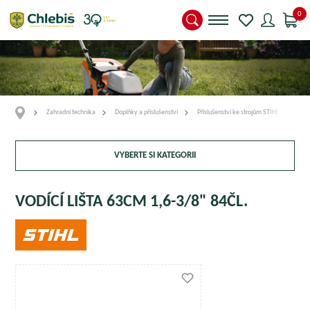
0
Zahradní technika
Doplňky a příslušenství
Příslušenství ke strojům STIHL
Vodí
VYBERTE SI KATEGORII
VODÍCÍ LIŠTA 63CM 1,6-3/8" 84ČL.