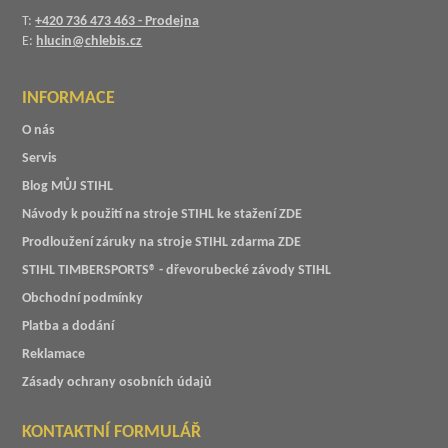
T:
+420 736 473 463 - Prodejna
E:
hlucin@chlebis.cz
INFORMACE
O nás
Servis
Blog MŮJ STIHL
Návody k použití na stroje STIHL ke stažení ZDE
Prodloužení záruky na stroje STIHL zdarma ZDE
STIHL TIMBERSPORTS® - dřevorubecké závody STIHL
Obchodní podmínky
Platba a dodání
Reklamace
Zásady ochrany osobních údajů
KONTAKTNÍ FORMULÁŘ