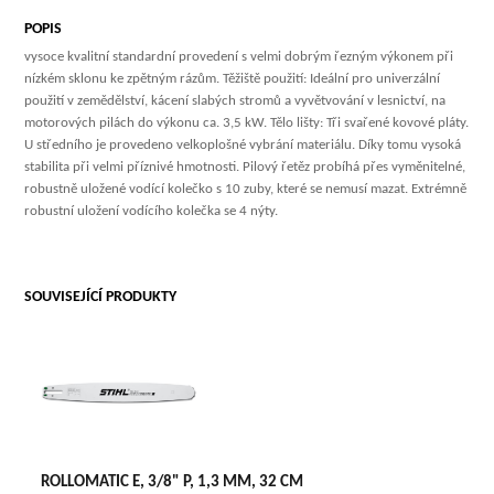
POPIS
vysoce kvalitní standardní provedení s velmi dobrým řezným výkonem při
nízkém sklonu ke zpětným rázům. Těžiště použití: Ideální pro univerzální
použití v zemědělství, kácení slabých stromů a vyvětvování v lesnictví, na
motorových pilách do výkonu ca. 3,5 kW. Tělo lišty: Tři svařené kovové pláty.
U středního je provedeno velkoplošné vybrání materiálu. Díky tomu vysoká
stabilita při velmi příznivé hmotnosti. Pilový řetěz probíhá přes vyměnitelné,
robustně uložené vodící kolečko s 10 zuby, které se nemusí mazat. Extrémně
robustní uložení vodícího kolečka se 4 nýty.
SOUVISEJÍCÍ PRODUKTY
ROLLOMATIC E, 3/8" P, 1,3 MM, 32 CM