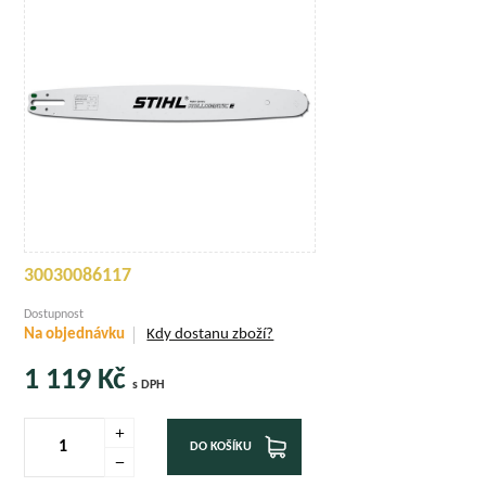
30030086117
Dostupnost
Na objednávku
Kdy dostanu zboží?
1 119
Kč
s DPH
DO KOŠÍKU