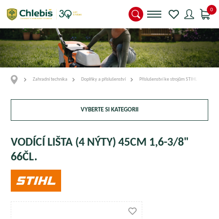
0
Zahradní technika
Doplňky a příslušenství
Příslušenství ke strojům STIHL
Vodí
VYBERTE SI KATEGORII
VODÍCÍ LIŠTA (4 NÝTY) 45CM 1,6-3/8"
66ČL.