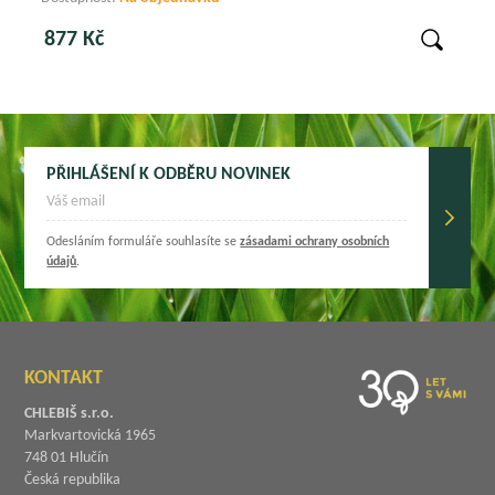
877 Kč
PŘIHLÁŠENÍ K ODBĚRU NOVINEK
Odesláním formuláře souhlasíte se
zásadami ochrany osobních
údajů
.
KONTAKT
CHLEBIŠ s.r.o.
Markvartovická 1965
748 01 Hlučín
Česká republika