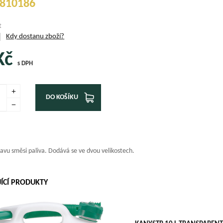
810186
t
Kdy dostanu zboží?
Kč
s DPH
DO KOŠÍKU
vu směsi paliva. Dodává se ve dvou velikostech.
JÍCÍ PRODUKTY