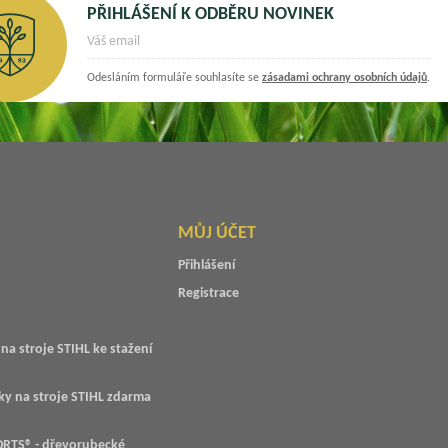
PŘIHLÁŠENÍ K ODBĚRU NOVINEK
Odesláním formuláře souhlasíte se
zásadami ochrany osobních údajů
.
MŮJ ÚČET
Přihlášení
Registrace
na stroje STIHL ke stažení
ky na stroje STIHL zdarma
RTS® - dřevorubecké