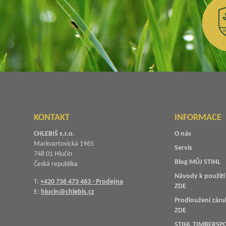
KONTAKT
INFORMACE
CHLEBIŠ s.r.o.
O nás
Markvartovická 1965
Servis
748 01 Hlučín
Blog MŮJ STIHL
Česká republika
Návody k použití 
T:
+420 736 473 463 - Prodejna
ZDE
E:
hlucin@chlebis.cz
Prodloužení záru
ZDE
STIHL TIMBERSPO