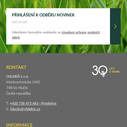
PŘIHLÁŠENÍ K ODBĚRU NOVINEK
Odesláním formuláře souhlasíte se
zásadami ochrany osobních
údajů
.
KONTAKT
CHLEBIŠ s.r.o.
Markvartovická 1965
748 01 Hlučín
Česká republika
T:
+420 736 473 463 - Prodejna
E:
hlucin@chlebis.cz
INFORMACE