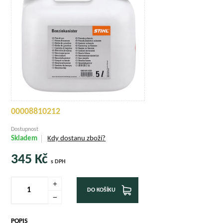
00008810212
Dostupnost
Skladem
Kdy dostanu zboží?
345
Kč
s DPH
DO KOŠÍKU
POPIS