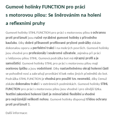
Gumové holínky FUNCTION pro práci
s motorovou pilou: Se šněrováním na holeni
a reflexními pruhy
Gumové holínky STIHL FUNCTION pro práci s motorovou pilou
s ochranou
proti proříznutí
jsou
ručně vyráběné gumové holínky z přírodního
kaučuku
. Díky
dobré přilnavosti profilované pryžové podrážky
získáte
dokonalou oporu a
perfektní trakci
i na mokrých površích. Gumové holínky
jsou vhodné pro
profesionály i soukromé uživatele
, zejména při práci
s řetězovou pilou STIHL. Gumová podrážka bot má
výrazný profil a je
samočistící
. Gumové holínky STIHL pro práci s motorovou pilou mají
ocelovou špičku
a jsou
vodotěsné
. Díky
nastavitelnému okraji holenní části
se pohodlně nosí a zabraňují pronikání třísek nebo jiných předmětů do bot.
Podrážka STIHL FUNCTION je
vhodná pro použití tzv. nesmeků
, díky čemuž
získáte
dokonalou trakci
i v extrémních podmínkách. Gumové holínky
STIHL
FUNCTION
pro práci s motorovou pilou jsou vhodné i pro silnější lýtka.
Textilní zakončení holenní části je mimořádně flexibilní a vhodné
pro nejrůznější velikosti nohou
. Gumové holínky disponují
třídou ochrany
proti proříznutí 1
.
Další informace: