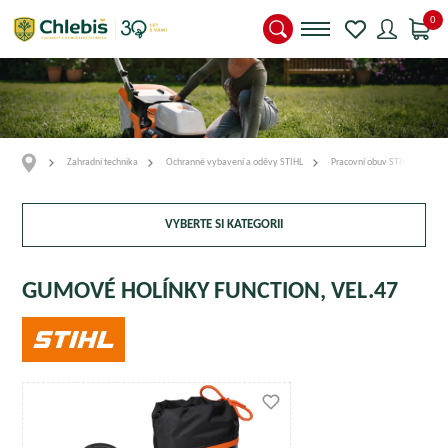
0
Zahradní technika
Ochranné vybavení a oděvy STIHL
Pracovní obuv STIHL
G
VYBERTE SI KATEGORII
GUMOVÉ HOLÍNKY FUNCTION, VEL.47