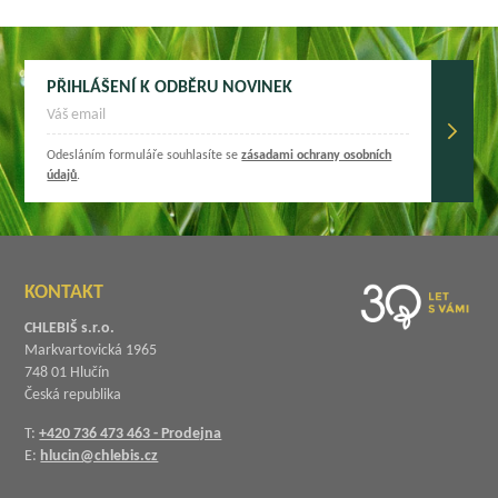
PŘIHLÁŠENÍ K ODBĚRU NOVINEK
Odesláním formuláře souhlasíte se
zásadami ochrany osobních
údajů
.
KONTAKT
CHLEBIŠ s.r.o.
Markvartovická 1965
748 01 Hlučín
Česká republika
T:
+420 736 473 463 - Prodejna
E:
hlucin@chlebis.cz