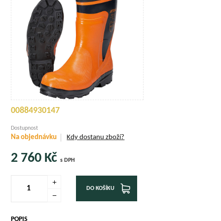
00884930147
Dostupnost
Na objednávku
Kdy dostanu zboží?
2 760
Kč
s DPH
DO KOŠÍKU
POPIS