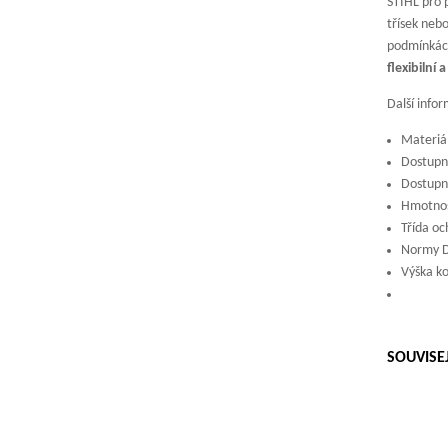
STIHL pro 
třísek neb
podmínkác
flexibilní
Další info
Materiál
Dostupn
Dostupné
Hmotnost
Třída oc
Normy D
Výška ko
SOUVISE