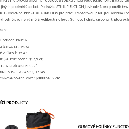
práci s motorovou pilou mají
ocelovou špičku
a jsou
vodotěsné
. Díky
nastavitel
o jiných předmětů do bot. Podrážka STIHL FUNCTION je
vhodná pro použití tzv
h. Gumové holínky
STIHL FUNCTION
pro práci s motorovou pilou jsou vhodné i pro
 a vhodné pro nejrůznější velikosti nohou
. Gumové holínky disponují
třídou och
rmace:
: přírodní kaučuk
á barva: oranžová
 velikosti: 39-47
 (velikost boty 42): 2,9 kg
hrany proti proříznutí: 1
IN EN ISO: 20345 S2, 17249
tníkové/holenní části: přibližně 32 cm
JÍCÍ PRODUKTY
GUMOVÉ HOLÍNKY FUNCTION