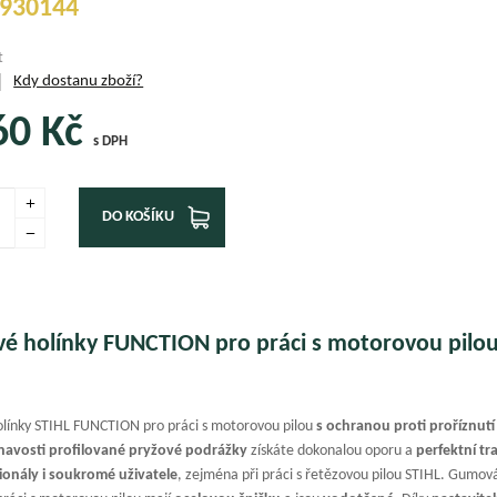
930144
t
Kdy dostanu zboží?
60
Kč
s DPH
DO KOŠÍKU
 holínky FUNCTION pro práci s motorovou pilou:
ínky STIHL FUNCTION pro práci s motorovou pilou
s ochranou proti proříznutí
lnavosti profilované pryžové podrážky
získáte dokonalou oporu a
perfektní tr
ionály i soukromé uživatele
, zejména při práci s řetězovou pilou STIHL. Gumo