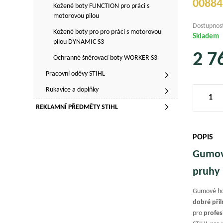
00884
Kožené boty FUNCTION pro práci s
motorovou pilou
Dostupnos
Kožené boty pro pro práci s motorovou
Skladem
pilou DYNAMIC S3
2 7
Ochranné šněrovací boty WORKER S3
Pracovní oděvy STIHL
Rukavice a doplňky
REKLAMNÍ PŘEDMĚTY STIHL
POPIS
Gumové
pruhy
Gumové hol
dobré při
pro
profes