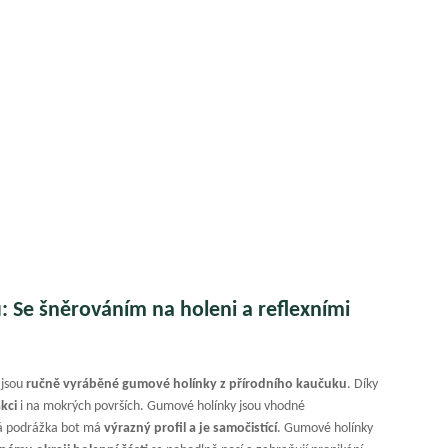
 Se šněrováním na holeni a reflexními
jsou
ručně vyráběné gumové holínky z přírodního kaučuku
. Díky
akci
i na mokrých površích. Gumové holínky jsou vhodné
vá podrážka bot má
výrazný profil a je samočistící
. Gumové holínky