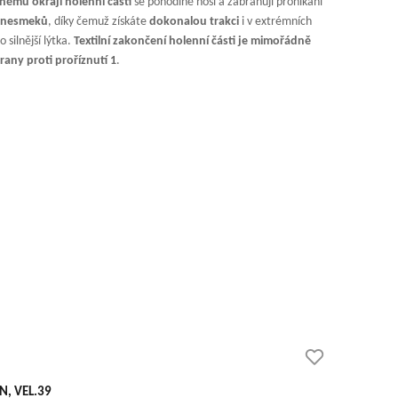
nému okraji holenní části
se pohodlně nosí a zabraňují pronikání
. nesmeků
, díky čemuž získáte
dokonalou trakci
i v extrémních
 silnější lýtka.
Textilní zakončení holenní části je mimořádně
rany proti proříznutí 1
.
, VEL.39