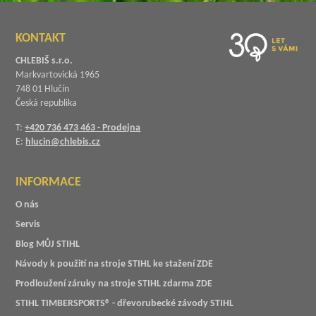
KONTAKT
CHLEBIŠ s.r.o.
Markvartovická 1965
748 01 Hlučín
Česká republika
T:
+420 736 473 463 - Prodejna
E:
hlucin@chlebis.cz
INFORMACE
O nás
Servis
Blog MŮJ STIHL
Návody k použití na stroje STIHL ke stažení ZDE
Prodloužení záruky na stroje STIHL zdarma ZDE
STIHL TIMBERSPORTS® - dřevorubecké závody STIHL