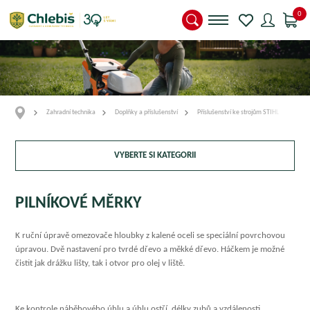
0
Zahradní technika
Doplňky a příslušenství
Příslušenství ke strojům STIHL
Přís
VYBERTE SI KATEGORII
PILNÍKOVÉ MĚRKY
K ruční úpravě omezovače hloubky z kalené oceli se speciální povrchovou
úpravou. Dvě nastavení pro tvrdé dřevo a měkké dřevo. Háčkem je možné
čistit jak drážku lišty, tak i otvor pro olej v liště.
Ke kontrole náběhového úhlu a úhlu ostří, délky zubů a vzdálenosti