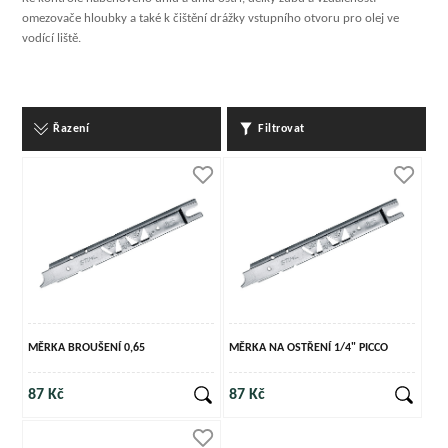
omezovače hloubky a také k čištění drážky vstupního otvoru pro olej ve
vodící liště.
Řazení
Filtrovat
MĚRKA BROUŠENÍ 0,65
MĚRKA NA OSTŘENÍ 1/4" PICCO
87 Kč
87 Kč