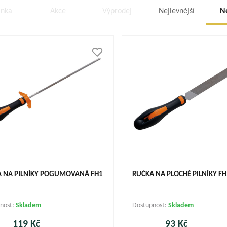
inka
Akce
Výprodej
Nejlevnější
N
 NA PILNÍKY POGUMOVANÁ FH1
RUČKA NA PLOCHÉ PILNÍKY FH
nost:
Skladem
Dostupnost:
Skladem
119 Kč
93 Kč