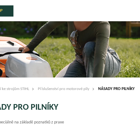
OP
í ke strojům STIHL
Příslušenství pro motorové pily
NÁSADY PRO PILNÍKY
DY PRO PILNÍKY
peciálně na základě poznatků z praxe