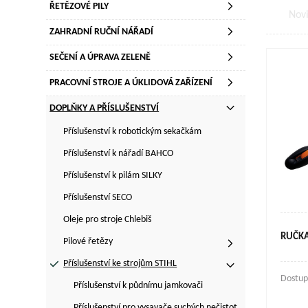
ŘETĚZOVÉ PILY
Nov
ZAHRADNÍ RUČNÍ NÁŘADÍ
SEČENÍ A ÚPRAVA ZELENĚ
PRACOVNÍ STROJE A ÚKLIDOVÁ ZAŘÍZENÍ
DOPLŇKY A PŘÍSLUŠENSTVÍ
Příslušenství k robotickým sekačkám
Příslušenství k nářadí BAHCO
Příslušenství k pilám SILKY
Příslušenství SECO
Oleje pro stroje Chlebiš
RUČKA
Pilové řetězy
Příslušenství ke strojům STIHL
Dostup
Příslušenství k půdnímu jamkovači
Příslušenství pro vysavače suchých nečistot