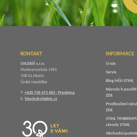
KONTAKT
INFORMACE
CHLEBIŠ s.r.o.
O nás
Markvartovická 1965
Servis
748 01 Hlučín
Blog MŮJ STIHL
Česká republika
Návody k použití 
T:
+420 736 473 463 - Prodejna
ZDE
E:
hlucin@chlebis.cz
Prodloužení záru
ZDE
STIHL TIMBERSPO
závody STIHL
Obchodní podmí