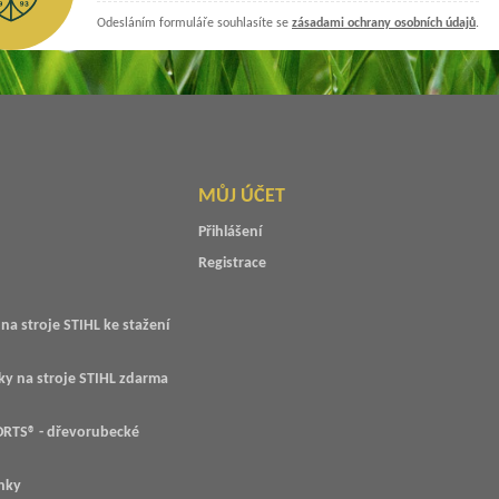
Odesláním formuláře souhlasíte se
zásadami ochrany osobních údajů
.
MŮJ ÚČET
Přihlášení
Registrace
na stroje STIHL ke stažení
ky na stroje STIHL zdarma
RTS® - dřevorubecké
nky