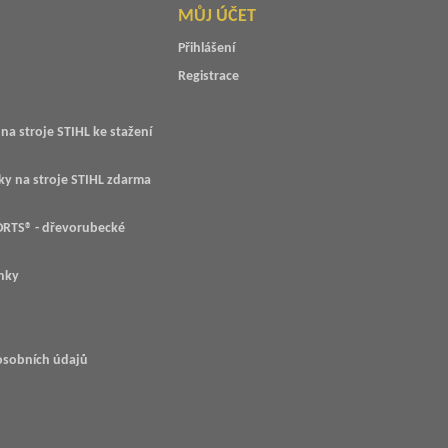
MŮJ ÚČET
Přihlášení
Registrace
na stroje STIHL ke stažení
ky na stroje STIHL zdarma
RTS® - dřevorubecké
nky
osobních údajů