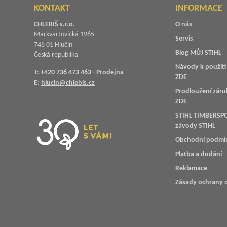
KONTAKT
INFORMACE
CHLEBIŠ s.r.o.
O nás
Markvartovická 1965
Servis
748 01 Hlučín
Blog MŮJ STIHL
Česká republika
Návody k použití 
T:
+420 736 473 463 - Prodejna
ZDE
E:
hlucin@chlebis.cz
Prodloužení záru
ZDE
STIHL TIMBERSPO
závody STIHL
Obchodní podmí
Platba a dodání
Reklamace
Zásady ochrany 