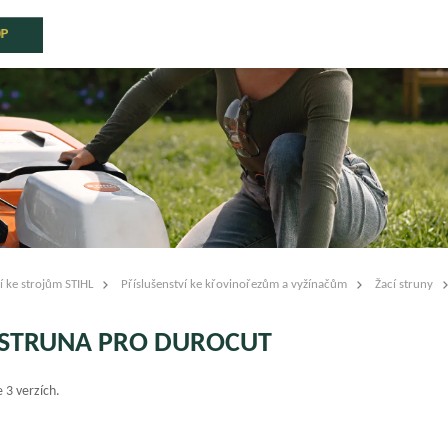
OP
í ke strojům STIHL
Příslušenství ke křovinořezům a vyžínačům
Žací struny
 STRUNA PRO DUROCUT
 3 verzích.