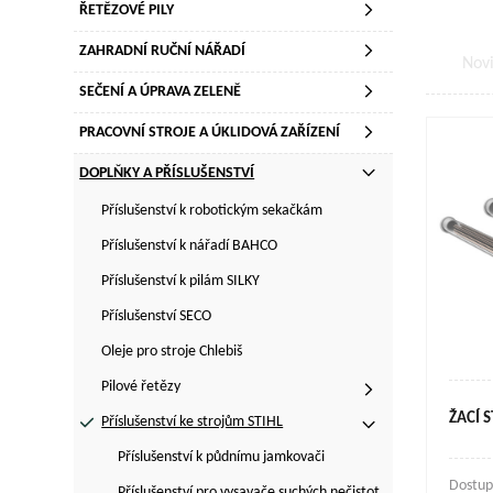
ŘETĚZOVÉ PILY
ZAHRADNÍ RUČNÍ NÁŘADÍ
Nov
SEČENÍ A ÚPRAVA ZELENĚ
PRACOVNÍ STROJE A ÚKLIDOVÁ ZAŘÍZENÍ
DOPLŇKY A PŘÍSLUŠENSTVÍ
Příslušenství k robotickým sekačkám
Příslušenství k nářadí BAHCO
Příslušenství k pilám SILKY
Příslušenství SECO
Oleje pro stroje Chlebiš
Pilové řetězy
ŽACÍ 
Příslušenství ke strojům STIHL
Příslušenství k půdnímu jamkovači
Dostup
Příslušenství pro vysavače suchých nečistot