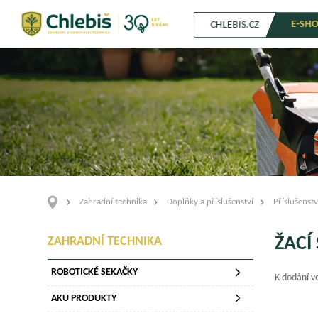
E-SH
CHLEBIS.CZ
Zahradní technika
Doplňky a příslušenství
Příslušenstv
ŽACÍ
ZAHRADNÍ TECHNIKA
ROBOTICKÉ SEKAČKY
K dodání ve
AKU PRODUKTY