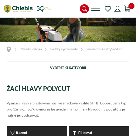
0
Zahradní technika
Doplňky a příslušenství
Příslušenství ke strojům STIHL
Přís
VYBERTE SI KATEGORII
ŽACÍ HLAVY POLYCUT
Vyžínací hlavy s plastovými noži ve značkové kvalitě STIHL. Doporučený typ
pro Váš vyžínač/křovinořez (je uveden mimo jiné v Návodu na použití) a je
nutné jej dodržovat.
Řazení
Filtrovat