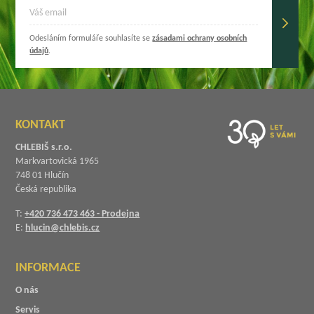
Odesláním formuláře souhlasíte se
zásadami ochrany osobních
údajů
.
KONTAKT
CHLEBIŠ s.r.o.
Markvartovická 1965
748 01 Hlučín
Česká republika
T:
+420 736 473 463 - Prodejna
E:
hlucin@chlebis.cz
INFORMACE
O nás
Servis