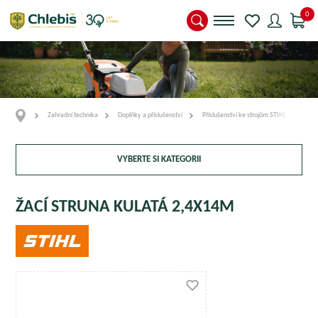
0
Zahradní technika
Doplňky a příslušenství
Příslušenství ke strojům STIHL
Přís
VYBERTE SI KATEGORII
ŽACÍ STRUNA KULATÁ 2,4X14M