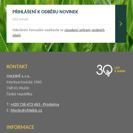
PŘIHLÁŠENÍ K ODBĚRU NOVINEK
Odesláním formuláře souhlasíte se
zásadami ochrany osobních
údajů
.
KONTAKT
CHLEBIŠ s.r.o.
Markvartovická 1965
748 01 Hlučín
Česká republika
T:
+420 736 473 463 - Prodejna
E:
hlucin@chlebis.cz
INFORMACE