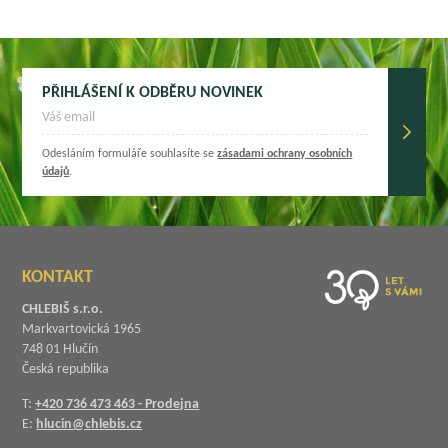
PŘIHLÁŠENÍ K ODBĚRU NOVINEK
Odesláním formuláře souhlasíte se
zásadami ochrany osobních
údajů
.
KONTAKT
CHLEBIŠ s.r.o.
Markvartovická 1965
748 01 Hlučín
Česká republika
T:
+420 736 473 463 - Prodejna
E:
hlucin@chlebis.cz