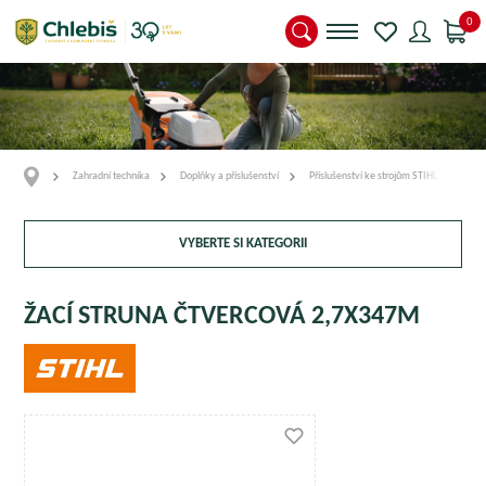
0
Zahradní technika
Doplňky a příslušenství
Příslušenství ke strojům STIHL
Přís
VYBERTE SI KATEGORII
ŽACÍ STRUNA ČTVERCOVÁ 2,7X347M