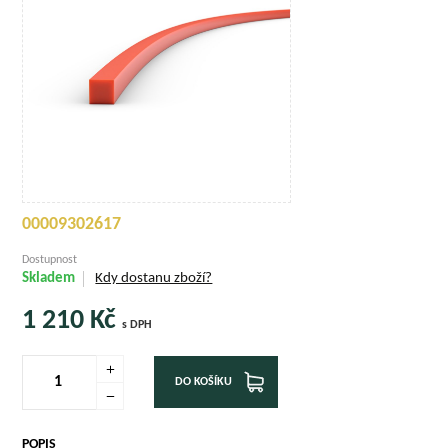
00009302617
Dostupnost
Skladem
Kdy dostanu zboží?
1 210
Kč
s DPH
DO KOŠÍKU
POPIS