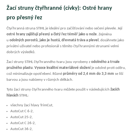
Žací struny čtyřhranné (cívky): Ostré hrany
pro přesný řez
Čtyřhranná struna STIHL je ideální pro začišťování nebo sečení plevele. Její
ostré hrany zajišťují přesný a čistý řez téměř jako u nože
. Zejména
u
odolných porostů, jako je hustá, dřevnatá tráva a plevel
, dosáhnete jako
privátní uživatel nebo profesionál s těmito čtyřhrannými strunami velmi
dobrých výsledků.
Žací struny STIHL čtyřhranného tvaru jsou vyrobeny z
odolného a trvale
pružného plastu
.
Vysoce kvalitní materiálové složení
je odolné proti oděru,
což minimalizuje opotřebení. Různé
průměry od 2,4 mm do 3,3 mm
se liší
barvou a jsou nabízeny v různých délkách.
Tyto žací struny čtyřhranného tvaru můžete použít v následujících
žacích
hlavách
STIHL:
všechny žací hlavy TrimCut,
AutoCut C 6-2,
AutoCut 25-2,
AutoCut C 26-2,
AutoCut 36-2,