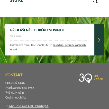
590 Kč
PŘIHLÁŠENÍ K ODBĚRU NOVINEK
Odesláním formuláře souhlasíte se
zásadami ochrany osobních
údajů
.
KONTAKT
CHLEBIŠ s.r.o.
Markvartovická 1965
748 01 Hlučín
Česká republika
T:
+420 736 473 463 - Prodejna