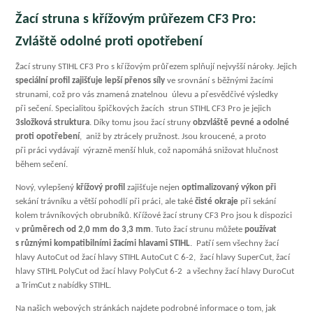
Žací struna s křížovým průřezem CF3 Pro:
Zvláště odolné proti opotřebení
Žací struny STIHL CF3 Pro s křížovým průřezem splňují nejvyšší nároky. Jejich
speciální profil zajišťuje lepší přenos síly
ve srovnání s běžnými žacími
strunami, což pro vás znamená znatelnou úlevu a přesvědčivé výsledky
při sečení. Specialitou špičkových žacích strun STIHL CF3 Pro je jejich
3složková struktura
. Díky tomu jsou žací struny
obzvláště pevné a odolné
proti opotřebení
, aniž by ztrácely pružnost. Jsou kroucené, a proto
při práci vydávají výrazně menší hluk, což napomáhá snižovat hlučnost
během sečení.
Nový, vylepšený
křížový profil
zajišťuje nejen
optimalizovaný výkon při
sekání trávníku a větší pohodlí při práci, ale také
čisté okraje
při sekání
kolem trávníkových obrubníků. Křížové žací struny CF3 Pro jsou k dispozici
v
průměrech od 2,0 mm do 3,3 mm
. Tuto žací strunu můžete
používat
s různými kompatibilními žacími hlavami STIHL
. Patří sem všechny žací
hlavy AutoCut od žací hlavy STIHL AutoCut C 6-2, žací hlavy SuperCut, žací
hlavy STIHL PolyCut od žací hlavy PolyCut 6-2 a všechny žací hlavy DuroCut
a TrimCut z nabídky STIHL.
Na našich webových stránkách najdete podrobné informace o tom, jak