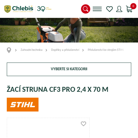
0
Zahradní technika
Doplňky a příslušenství
Příslušenství ke strojům STIHL
Přís
VYBERTE SI KATEGORII
ŽACÍ STRUNA CF3 PRO 2,4 X 70 M