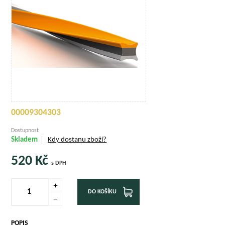
00009304303
Dostupnost
Skladem
Kdy dostanu zboží?
520
Kč
s DPH
DO KOŠÍKU
POPIS