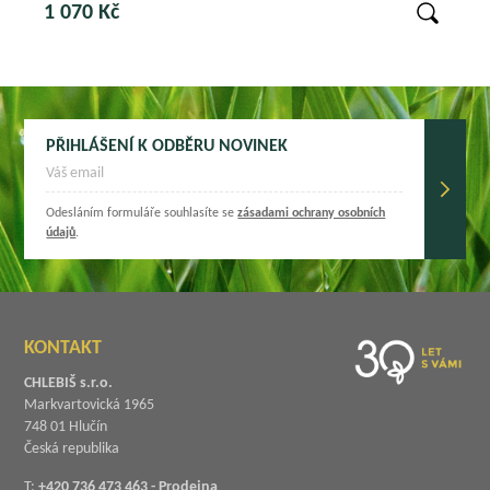
1 070 Kč
PŘIHLÁŠENÍ K ODBĚRU NOVINEK
Odesláním formuláře souhlasíte se
zásadami ochrany osobních
údajů
.
KONTAKT
CHLEBIŠ s.r.o.
Markvartovická 1965
748 01 Hlučín
Česká republika
T:
+420 736 473 463 - Prodejna