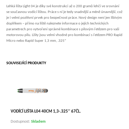
Lehká lišta Light 04 je díky své konstrukci až o 200 gramů lehčí ve srovnání
se současnou vodící lištou. Práce s ní je tedy snadnější a méně únavnější, což
je i velmi pozitivní prvek pro bezpečnost práce. Nový design není jen líbivým
doplňkem – přímo na liště naleznete informace o jejích technických
parametrech pro vytvoření správné kombinace s pilovým řetězem pro vaši
motorovou pilu. Lišty jsou velmi vhodné pro kombinaci s řetězem PRO Rapid
Micro nebo Rapid Super 1,3 mm, .325“
SOUVISEJÍCÍ PRODUKTY
VODÍCÍ LIŠTA L04 40CM 1,3-.325'' 67ČL.
Dostupnost:
Skladem