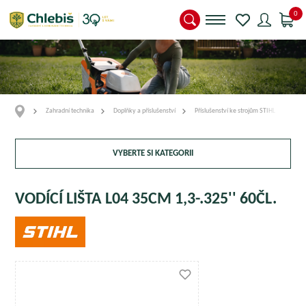
0
Zahradní technika
Doplňky a příslušenství
Příslušenství ke strojům STIHL
Vodí
VYBERTE SI KATEGORII
VODÍCÍ LIŠTA L04 35CM 1,3-.325'' 60ČL.