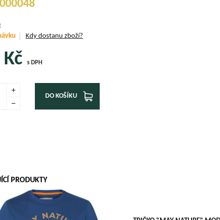
000048
t
návku
Kdy dostanu zboží?
Kč
s DPH
DO KOŠÍKU
JÍCÍ PRODUKTY