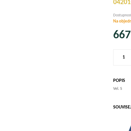
04201
Dostupnos
Na objed
667
POPIS
Vel. S
SOUVISE