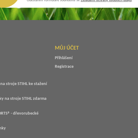
Odesláním formuláře souhlasíte se
zásadami ochrany osobních údajů
.
MŮJ ÚČET
Přihlášení
Registrace
na stroje STIHL ke stažení
ky na stroje STIHL zdarma
RTS® - dřevorubecké
nky