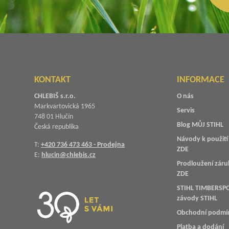
KONTAKT
INFORMACE
CHLEBIŠ s.r.o.
O nás
Markvartovická 1965
Servis
748 01 Hlučín
Blog MŮJ STIHL
Česká republika
Návody k použití 
T:
+420 736 473 463 - Prodejna
ZDE
E:
hlucin@chlebis.cz
Prodloužení záru
ZDE
STIHL TIMBERSPO
závody STIHL
Obchodní podmí
Platba a dodání