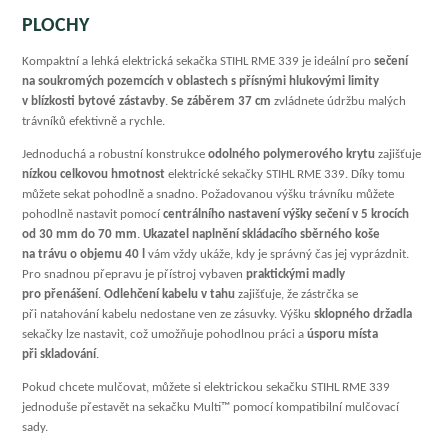
PLOCHY
Kompaktní a lehká elektrická sekačka STIHL RME 339 je ideální pro
sečení
na soukromých pozemcích v oblastech s přísnými hlukovými limity
v blízkosti bytové zástavby
.
Se záběrem 37 cm
zvládnete údržbu malých
trávníků efektivně a rychle.
Jednoduchá a robustní konstrukce
odolného polymerového krytu
zajišťuje
nízkou celkovou hmotnost
elektrické sekačky STIHL RME 339. Díky tomu
můžete sekat pohodlně a snadno. Požadovanou výšku trávníku můžete
pohodlně nastavit pomocí
centrálního nastavení výšky sečení v 5 krocích
od 30 mm do 70 mm
.
Ukazatel naplnění
skládacího sběrného koše
na trávu o objemu 40 l
vám vždy ukáže, kdy je správný čas jej vyprázdnit.
Pro snadnou přepravu je přístroj vybaven
praktickými madly
pro přenášení
.
Odlehčení kabelu v tahu
zajišťuje, že zástrčka se
při natahování kabelu nedostane ven ze zásuvky. Výšku
sklopného držadla
sekačky lze nastavit, což umožňuje pohodlnou práci a
úsporu místa
při skladování
.
Pokud chcete mulčovat, můžete si elektrickou sekačku STIHL RME 339
jednoduše přestavět na sekačku Multi™ pomocí kompatibilní mulčovací
sady.