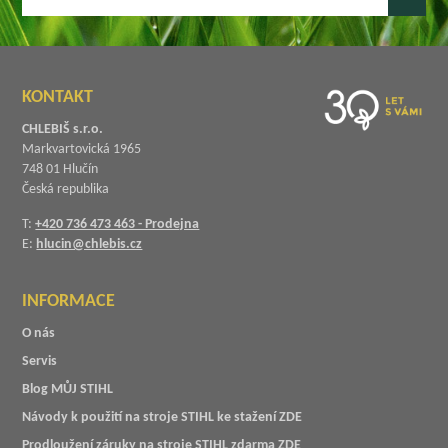
KONTAKT
CHLEBIŠ s.r.o.
Markvartovická 1965
748 01 Hlučín
Česká republika
T:
+420 736 473 463 - Prodejna
E:
hlucin@chlebis.cz
INFORMACE
O nás
Servis
Blog MŮJ STIHL
Návody k použití na stroje STIHL ke stažení ZDE
Prodloužení záruky na stroje STIHL zdarma ZDE