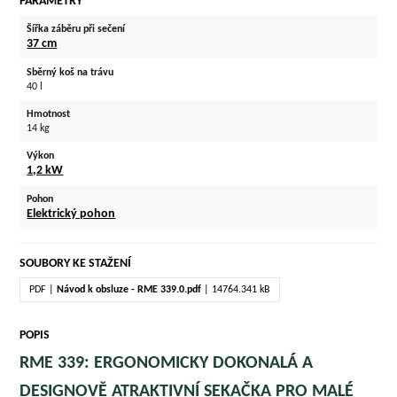
PARAMETRY
Šířka záběru při sečení
37 cm
Sběrný koš na trávu
40 l
Hmotnost
14 kg
Výkon
1,2 kW
Pohon
Elektrický pohon
SOUBORY KE STAŽENÍ
PDF |
Návod k obsluze - RME 339.0.pdf
| 14764.341 kB
POPIS
RME 339: ERGONOMICKY DOKONALÁ A
DESIGNOVĚ ATRAKTIVNÍ SEKAČKA PRO MALÉ