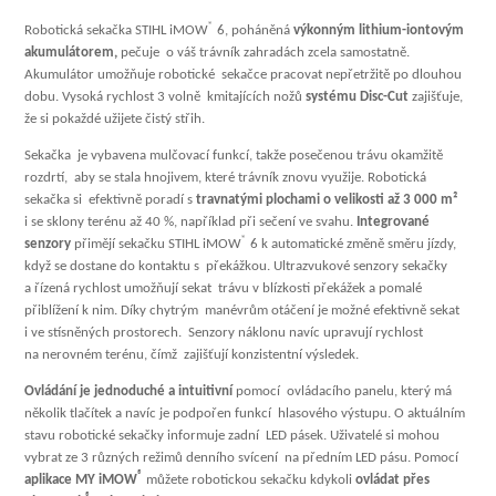
®
Robotická sekačka STIHL iMOW
6, poháněná
výkonným lithium-iontovým
akumulátorem,
pečuje o váš trávník zahradách zcela samostatně.
Akumulátor umožňuje robotické sekačce pracovat nepřetržitě po dlouhou
dobu. Vysoká rychlost 3 volně kmitajících nožů
systému Disc-Cut
zajišťuje,
že si pokaždé užijete čistý střih.
Sekačka je vybavena mulčovací funkcí, takže posečenou trávu okamžitě
rozdrtí, aby se stala hnojivem, které trávník znovu využije. Robotická
sekačka si efektivně poradí s
travnatými plochami o velikosti až 3 000 m²
i se sklony terénu až 40 %, například při sečení ve svahu.
Integrované
®
senzory
přimějí sekačku STIHL iMOW
6 k automatické změně směru jízdy,
když se dostane do kontaktu s překážkou. Ultrazvukové senzory sekačky
a řízená rychlost umožňují sekat trávu v blízkosti překážek a pomalé
přiblížení k nim. Díky chytrým manévrům otáčení je možné efektivně sekat
i ve stísněných prostorech. Senzory náklonu navíc upravují rychlost
na nerovném terénu, čímž zajišťují konzistentní výsledek.
Ovládání je jednoduché a intuitivní
pomocí ovládacího panelu, který má
několik tlačítek a navíc je podpořen funkcí hlasového výstupu. O aktuálním
stavu robotické sekačky informuje zadní LED pásek. Uživatelé si mohou
vybrat ze 3 různých režimů denního svícení na předním LED pásu. Pomocí
®
aplikace MY iMOW
můžete robotickou sekačku kdykoli
ovládat přes