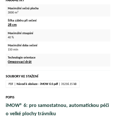
PARAMETRY
Maximální sečná plocha
3000 m²
Šířka záběru při sečení
28 cm
Maximální stoupání
40 %
Maximální doba sečení
150 min
Technologie orientace
Omezovací drát
SOUBORY KE STAŽENÍ
PDF |
Návod k obsluze - iMOW 6.0.pdf
| 31216.15 kB
POPIS
iMOW® 6: pro samostatnou, automatickou péči
o velké plochy trávníku