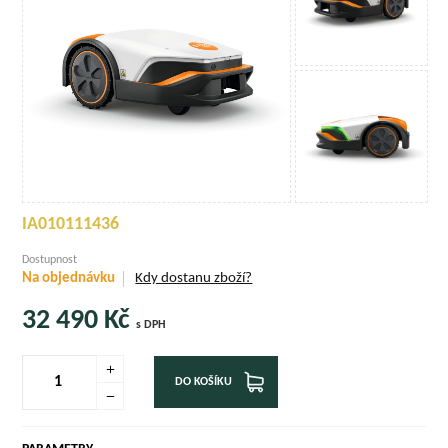
IA010111436
Dostupnost
Na objednávku
Kdy dostanu zboží?
32 490
Kč
s DPH
DO KOŠÍKU