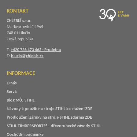
KONTAKT
CHLEBIŠ s.r.o.
Markvartovická 1965
748 01 Hlučín
Česká republika
T:
+420 736 473 463 - Prodejna
E:
hlucin@chlebis.cz
INFORMACE
O nás
Servis
Blog MŮJ STIHL
Návody k použití na stroje STIHL ke stažení ZDE
Prodloužení záruky na stroje STIHL zdarma ZDE
STIHL TIMBERSPORTS® - dřevorubecké závody STIHL
Obchodní podmínky