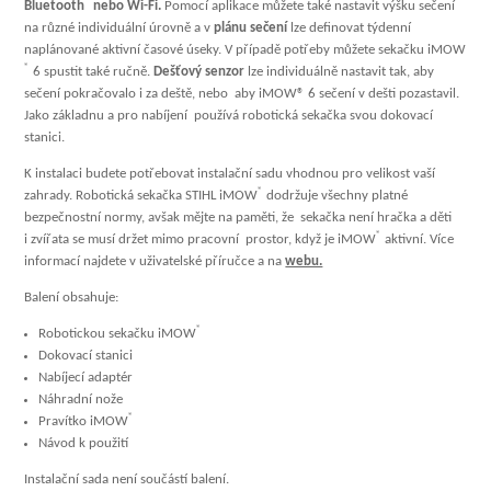
®
Bluetooth
nebo Wi-Fi.
Pomocí aplikace můžete také nastavit výšku sečení
na různé individuální úrovně a v
plánu sečení
lze definovat týdenní
naplánované aktivní časové úseky. V případě potřeby můžete sekačku iMOW
®
6 spustit také ručně.
Dešťový senzor
lze individuálně nastavit tak, aby
sečení pokračovalo i za deště, nebo aby iMOW® 6 sečení v dešti pozastavil.
Jako základnu a pro nabíjení používá robotická sekačka svou dokovací
stanici.
K instalaci budete potřebovat instalační sadu vhodnou pro velikost vaší
®
zahrady. Robotická sekačka STIHL iMOW
dodržuje všechny platné
bezpečnostní normy, avšak mějte na paměti, že sekačka není hračka a děti
®
i zvířata se musí držet mimo pracovní prostor, když je iMOW
aktivní. Více
informací najdete v uživatelské příručce a na
webu.
Balení obsahuje:
®
Robotickou sekačku iMOW
Dokovací stanici
Nabíjecí adaptér
Náhradní nože
®
Pravítko iMOW
Návod k použití
Instalační sada není součástí balení.