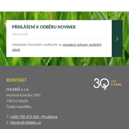
PŘIHLÁŠENÍ K ODBĚRU NOVINEK
Odesláním formuláře souhlasíte se
zásadami ochrany osobních
údajů
.
KONTAKT
CHLEBIŠ s.r.o.
Markvartovická 1965
748 01 Hlučín
Česká republika
T:
+420 736 473 463 - Prodejna
E:
hlucin@chlebis.cz