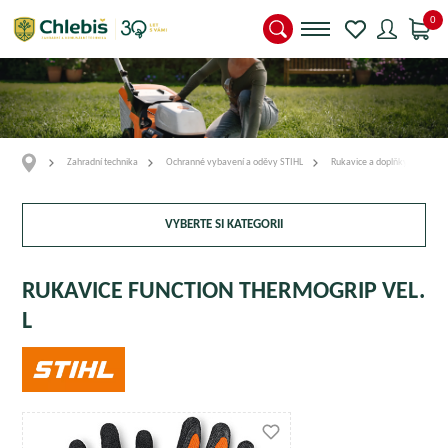
0
Zahradní technika
Ochranné vybavení a oděvy STIHL
Rukavice a doplňky
Ru
VYBERTE SI KATEGORII
RUKAVICE FUNCTION THERMOGRIP VEL.
L