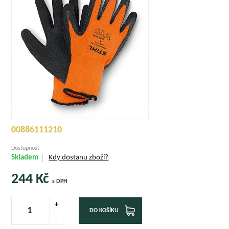
00886111210
Dostupnost
Skladem
Kdy dostanu zboží?
244
Kč
s DPH
DO KOŠÍKU