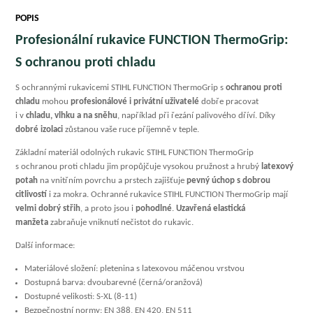
POPIS
Profesionální rukavice FUNCTION ThermoGrip:
S ochranou proti chladu
S ochrannými rukavicemi STIHL FUNCTION ThermoGrip s
ochranou proti
chladu
mohou
profesionálové i privátní uživatelé
dobře pracovat
i v
chladu, vlhku a na sněhu
, například při řezání palivového dříví. Díky
dobré izolaci
zůstanou vaše ruce příjemně v teple.
Základní materiál odolných rukavic STIHL FUNCTION ThermoGrip
s ochranou proti chladu jim propůjčuje vysokou pružnost a hrubý
latexový
potah
na vnitřním povrchu a prstech zajišťuje
pevný úchop s dobrou
citlivostí
i za mokra. Ochranné rukavice STIHL FUNCTION ThermoGrip mají
velmi dobrý střih
, a proto jsou i
pohodlné
.
Uzavřená elastická
manžeta
zabraňuje vniknutí nečistot do rukavic.
Další informace:
Materiálové složení: pletenina s latexovou máčenou vrstvou
Dostupná barva: dvoubarevné (černá/oranžová)
Dostupné velikosti: S-XL (8-11)
Bezpečnostní normy: EN 388, EN 420, EN 511