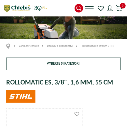
0
Zahradní technika
Doplňky a příslušenství
Příslušenství ke strojům STIHL
Vodí
VYBERTE SI KATEGORII
ROLLOMATIC ES, 3/8", 1,6 MM, 55 CM