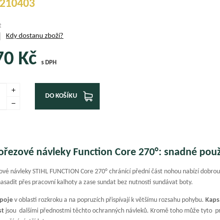
210403
t
Kdy dostanu zboží?
70
Kč
s DPH
DO KOŠÍKU
ořezové návleky Function Core 270°: snadné použ
ové návleky STIHL FUNCTION Core 270° chránící přední část nohou nabízí dobro
asadit přes pracovní kalhoty a zase sundat bez nutnosti sundávat boty.
spoje
v oblasti rozkroku a na popruzích přispívají k většímu rozsahu pohybu.
Kaps
st
jsou dalšími přednostmi těchto ochranných návleků. Kromě toho může tyto pra