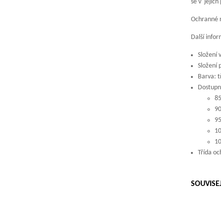
se v jejich
Ochranné 
Další info
Složení 
Složení 
Barva: t
Dostupné
8
9
9
1
1
Třída oc
SOUVISE