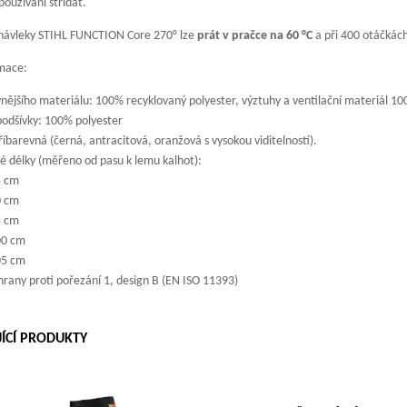
 používání střídat.
návleky STIHL FUNCTION Core 270° lze
prát v pračce na 60 °C
a při 400 otáčkác
rmace:
vnějšího materiálu: 100% recyklovaný polyester, výztuhy a ventilační materiál 10
podšívky: 100% polyester
říbarevná (černá, antracitová, oranžová s vysokou viditelností).
 délky (měřeno od pasu k lemu kalhot):
5 cm
0 cm
5 cm
00 cm
05 cm
hrany proti pořezání 1, design B (EN ISO 11393)
JÍCÍ PRODUKTY