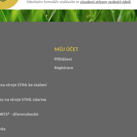
Odesláním formuláře souhlasíte se
zásadami ochrany osobních údajů
.
MŮJ ÚČET
Přihlášení
Registrace
na stroje STIHL ke stažení
ky na stroje STIHL zdarma
RTS® - dřevorubecké
nky