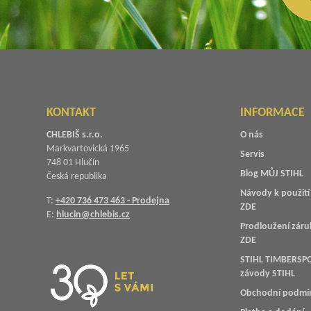
KONTAKT
INFORMACE
CHLEBIŠ s.r.o.
O nás
Markvartovická 1965
Servis
748 01 Hlučín
Blog MŮJ STIHL
Česká republika
Návody k použití 
T:
+420 736 473 463 - Prodejna
ZDE
E:
hlucin@chlebis.cz
Prodloužení záru
ZDE
STIHL TIMBERSPO
závody STIHL
Obchodní podmí