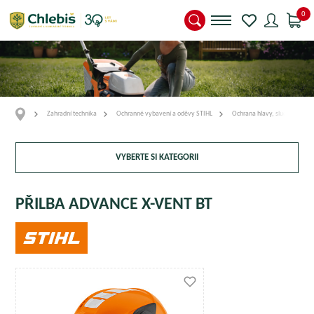
0
Zahradní technika
Ochranné vybavení a oděvy STIHL
Ochrana hlavy, sluchu a zrak
VYBERTE SI KATEGORII
PŘILBA ADVANCE X-VENT BT