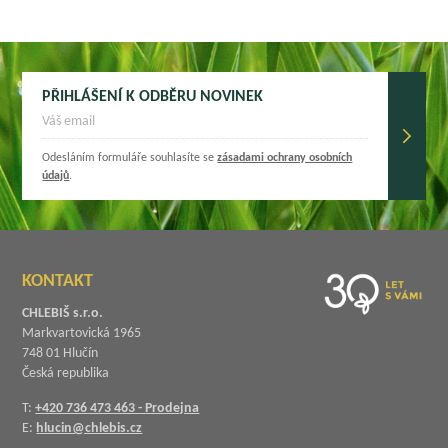
PŘIHLÁŠENÍ K ODBĚRU NOVINEK
Odesláním formuláře souhlasíte se
zásadami ochrany osobních
údajů
.
KONTAKT
CHLEBIŠ s.r.o.
Markvartovická 1965
748 01 Hlučín
Česká republika
T:
+420 736 473 463 - Prodejna
E:
hlucin@chlebis.cz