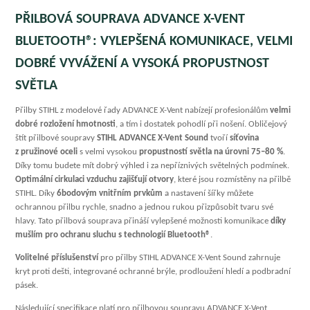
PŘILBOVÁ SOUPRAVA ADVANCE X-VENT
BLUETOOTH®: VYLEPŠENÁ KOMUNIKACE, VELMI
DOBRÉ VYVÁŽENÍ A VYSOKÁ PROPUSTNOST
SVĚTLA
Přilby STIHL z modelové řady ADVANCE X-Vent nabízejí profesionálům
velmi
dobré rozložení hmotnosti
, a tím i dostatek pohodlí při nošení. Obličejový
štít přilbové soupravy
STIHL ADVANCE X-Vent Sound
tvoří
síťovina
z pružinové oceli
s velmi vysokou
propustností světla na úrovni 75–80 %
.
Díky tomu budete mít dobrý výhled i za nepříznivých světelných podmínek.
Optimální cirkulaci vzduchu zajišťují otvory
, které jsou rozmístěny na přilbě
STIHL. Díky
6bodovým vnitřním prvkům
a nastavení šířky můžete
ochrannou přilbu rychle, snadno a jednou rukou přizpůsobit tvaru své
hlavy. Tato přilbová souprava přináší vylepšené možnosti komunikace
díky
mušlím pro ochranu sluchu s technologií Bluetooth®
.
Volitelné příslušenství
pro přilby STIHL ADVANCE X-Vent Sound zahrnuje
kryt proti dešti, integrované ochranné brýle, prodloužení hledí a podbradní
pásek.
Následující specifikace platí pro přilbovou soupravu ADVANCE X-Vent