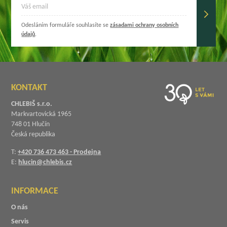
Odesláním formuláře souhlasíte se
zásadami ochrany osobních
údajů
.
KONTAKT
CHLEBIŠ s.r.o.
Markvartovická 1965
748 01 Hlučín
Česká republika
T:
+420 736 473 463 - Prodejna
E:
hlucin@chlebis.cz
INFORMACE
O nás
Servis