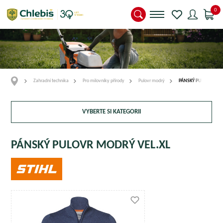
0
Zahradní technika
Pro milovníky přírody
Pulovr modrý
PÁNSKÝ PULOVR MOD
VYBERTE SI KATEGORII
PÁNSKÝ PULOVR MODRÝ VEL.XL