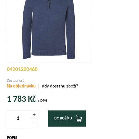
04201200460
Dostupnost
Na objednávku
Kdy dostanu zboží?
1 783
Kč
s DPH
DO KOŠÍKU
POPIS