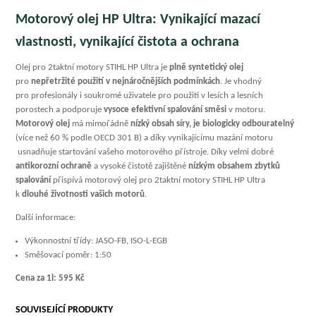
Motorový olej HP Ultra: Vynikající mazací
vlastnosti, vynikající čistota a ochrana
Olej pro 2taktní motory STIHL HP Ultra je
plně syntetický olej
pro
nepřetržité použití v nejnáročnějších podmínkách
. Je vhodný
pro profesionály i soukromé uživatele pro použití v lesích a lesních
porostech a podporuje
vysoce efektivní spalování směsi
v motoru.
Motorový olej
má mimořádně
nízký obsah síry, je biologicky odbouratelný
(více než 60 % podle OECD 301 B) a díky vynikajícímu mazání motoru
usnadňuje startování vašeho motorového přístroje. Díky velmi dobré
antikorozní ochraně
a vysoké čistotě zajištěné
nízkým obsahem zbytků
spalování
přispívá motorový olej pro 2taktní motory STIHL HP Ultra
k
dlouhé životnosti vašich motorů
.
Další informace:
Výkonnostní třídy: JASO-FB, ISO-L-EGB
Směšovací poměr: 1:50
Cena za 1l: 595 Kč
SOUVISEJÍCÍ PRODUKTY