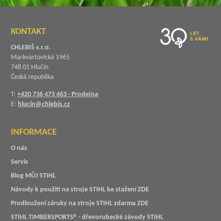
KONTAKT
CHLEBIŠ s.r.o.
Markvartovická 1965
748 01 Hlučín
Česká republika
T:
+420 736 473 463 - Prodejna
E:
hlucin@chlebis.cz
INFORMACE
O nás
Servis
Blog MŮJ STIHL
Návody k použití na stroje STIHL ke stažení ZDE
Prodloužení záruky na stroje STIHL zdarma ZDE
STIHL TIMBERSPORTS® - dřevorubecké závody STIHL