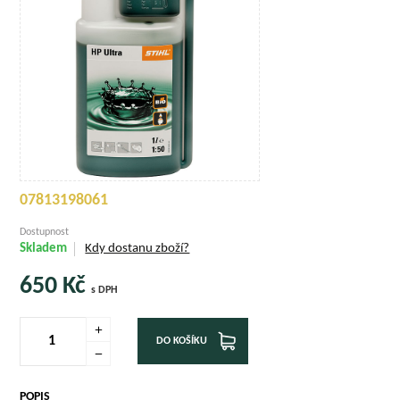
07813198061
Dostupnost
Skladem
Kdy dostanu zboží?
650
Kč
s DPH
DO KOŠÍKU
POPIS