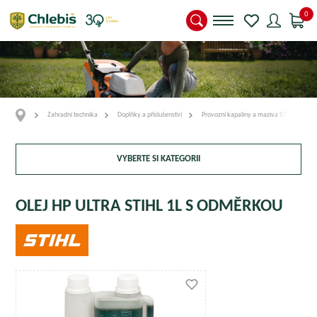
0
Zahradní technika
Doplňky a příslušenství
Provozní kapaliny a maziva STIHL
VYBERTE SI KATEGORII
OLEJ HP ULTRA STIHL 1L S ODMĚRKOU