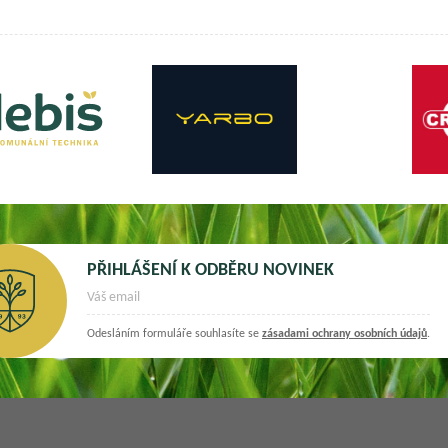
PŘIHLÁŠENÍ K ODBĚRU NOVINEK
Odesláním formuláře souhlasíte se
zásadami ochrany osobních údajů
.