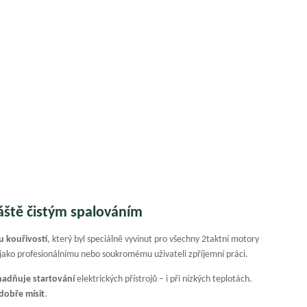
láště čistým spalováním
ou kouřivostí
, který byl speciálně vyvinut pro všechny 2taktní motory
 jako profesionálnímu nebo soukromému uživateli zpříjemní práci.
nadňuje startování
elektrických přístrojů – i při nízkých teplotách.
dobře mísit
.