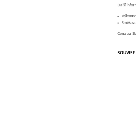
Další info
Výkonnos
Směšova
Cena za 1l
SOUVISE