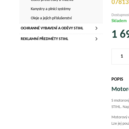
07813
Kanystry a plnící systémy
Dostupnos
Oleje a jejich příslušenství
Skladem
OCHRANNÉ VYBAVENÍ A ODĚVY STIHL
1 6
REKLAMNÍ PŘEDMĚTY STIHL
POPIS
Motoro
S motorový
STIHL. N
Motorový o
Lze jej pou