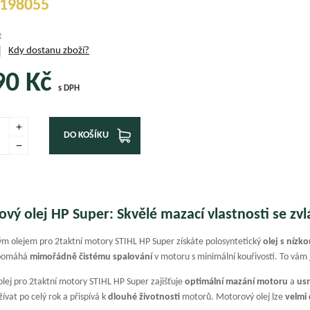
198055
t
Kdy dostanu zboží?
90
Kč
s DPH
DO KOŠÍKU
vý olej HP Super: Skvělé mazací vlastnosti se zv
m olejem pro 2taktní motory STIHL HP Super získáte polosyntetický
olej s nízk
apomáhá
mimořádně čistému spalování
v motoru s minimální kouřivostí. To vám
lej pro 2taktní motory STIHL HP Super zajišťuje
optimální mazání motoru
a
us
žívat po celý rok a přispívá k
dlouhé životnosti
motorů. Motorový olej lze
velmi 