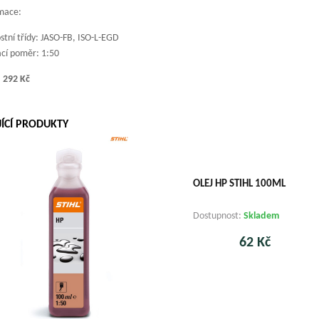
rmace:
tní třídy: JASO-FB, ISO-L-EGD
cí poměr: 1:50
: 292 Kč
JÍCÍ PRODUKTY
OLEJ HP STIHL 100ML
Dostupnost:
Skladem
62 Kč