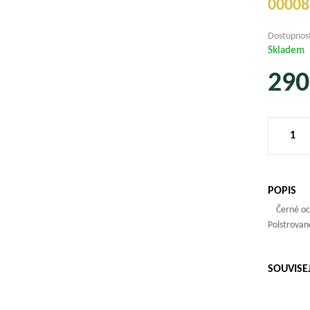
00008
Dostupnos
Skladem
290
POPIS
Černé ochr
Polstrova
SOUVISE