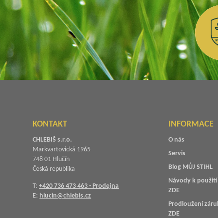
KONTAKT
INFORMACE
CHLEBIŠ s.r.o.
O nás
Markvartovická 1965
Servis
748 01 Hlučín
Blog MŮJ STIHL
Česká republika
Návody k použití 
T:
+420 736 473 463 - Prodejna
ZDE
E:
hlucin@chlebis.cz
Prodloužení záru
ZDE