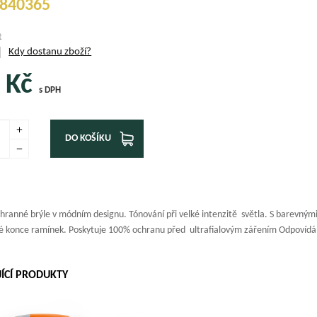
840365
t
Kdy dostanu zboží?
Kč
s DPH
DO KOŠÍKU
anné brýle v módním designu. Tónování při velké intenzitě světla. S barevnými s
né konce ramínek. Poskytuje 100% ochranu před ultrafialovým zářením Odpov
JÍCÍ PRODUKTY