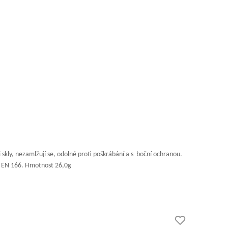
kly, nezamlžují se, odolné proti poškrábání a s boční ochranou.
ídá EN 166. Hmotnost 26,0g