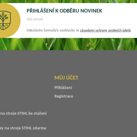
PŘIHLÁŠENÍ K ODBĚRU NOVINEK
Odesláním formuláře souhlasíte se
zásadami ochrany osobních údajů
.
MŮJ ÚČET
Přihlášení
Registrace
na stroje STIHL ke stažení
ky na stroje STIHL zdarma