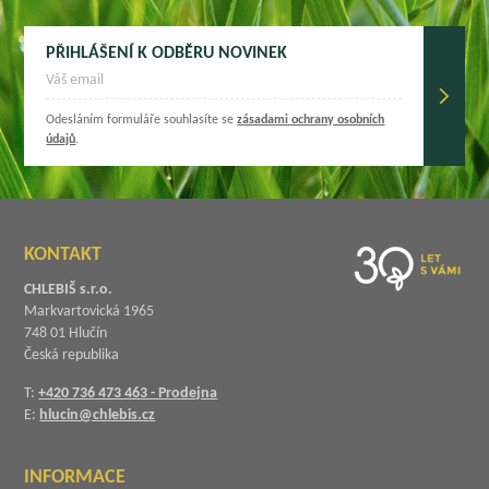
PŘIHLÁŠENÍ K ODBĚRU NOVINEK
Odesláním formuláře souhlasíte se
zásadami ochrany osobních
údajů
.
KONTAKT
CHLEBIŠ s.r.o.
Markvartovická 1965
748 01 Hlučín
Česká republika
T:
+420 736 473 463 - Prodejna
E:
hlucin@chlebis.cz
INFORMACE