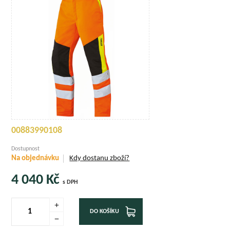
00883990108
Dostupnost
Na objednávku
Kdy dostanu zboží?
4 040
Kč
s DPH
DO KOŠÍKU