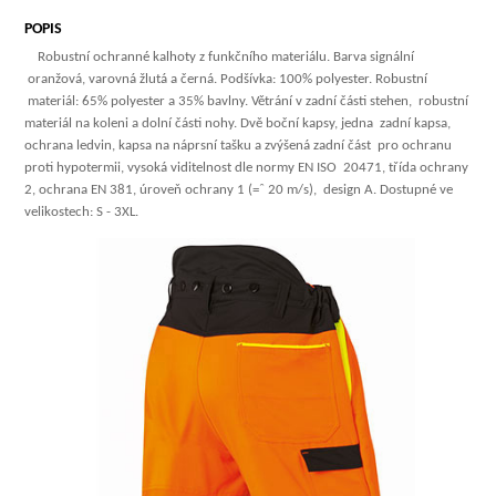
POPIS
Robustní ochranné kalhoty z funkčního materiálu. Barva signální
oranžová, varovná žlutá a černá. Podšívka: 100% polyester. Robustní
materiál: 65% polyester a 35% bavlny. Větrání v zadní části stehen, robustní
materiál na koleni a dolní části nohy. Dvě boční kapsy, jedna zadní kapsa,
ochrana ledvin, kapsa na náprsní tašku a zvýšená zadní část pro ochranu
proti hypotermii, vysoká viditelnost dle normy EN ISO 20471, třída ochrany
2, ochrana EN 381, úroveň ochrany 1 (=ˆ 20 m/s), design A. Dostupné ve
velikostech: S - 3XL.