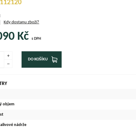
112120
t
Kdy dostanu zboží?
090
Kč
s DPH
DO KOŠÍKU
TRY
ý objem
st
alivové nádrže