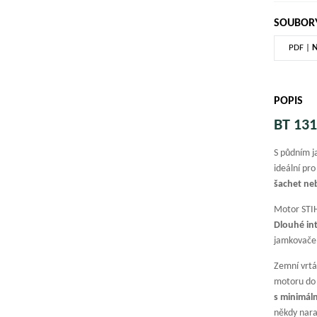
SOUBORY
PDF |
N
POPIS
BT 13
S půdním 
ideální pr
šachet ne
Motor STIH
Dlouhé int
jamkovače
Zemní vrtá
motoru do 
s minimál
někdy nara