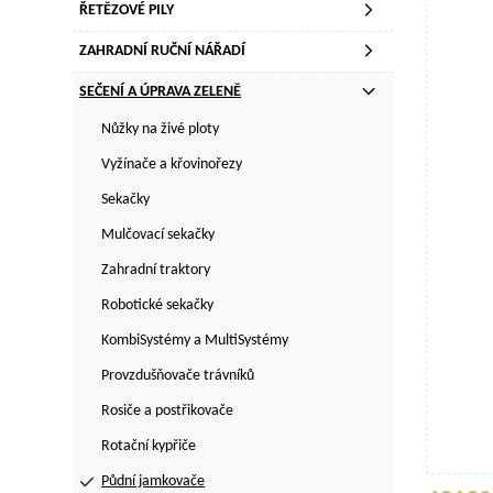
ŘETĚZOVÉ PILY
ZAHRADNÍ RUČNÍ NÁŘADÍ
SEČENÍ A ÚPRAVA ZELENĚ
Nůžky na živé ploty
Vyžínače a křovinořezy
Sekačky
Mulčovací sekačky
Zahradní traktory
Robotické sekačky
KombiSystémy a MultiSystémy
Provzdušňovače trávníků
Rosiče a postřikovače
Rotační kypřiče
Půdní jamkovače