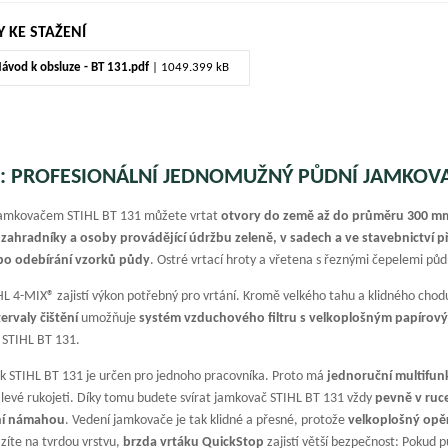
 KE STAŽENÍ
ávod k obsluze - BT 131.pdf
| 1049.399 kB
1: PROFESIONÁLNÍ JEDNOMUŽNÝ PŮDNÍ JAMKOV
jamkovačem STIHL BT 131 můžete vrtat
otvory do země až do průměru 300 m
o
zahradníky a osoby provádějící údržbu zeleně, v sadech a ve stavebnictví 
bo odebírání vzorků půdy
. Ostré vrtací hroty a vřetena s řeznými čepelemi p
L 4-MIX® zajistí výkon potřebný pro vrtání. Kromě velkého tahu a klidného chod
ervaly čištění
umožňuje
systém vzduchového filtru s velkoplošným papírový
 STIHL BT 131.
k STIHL BT 131 je určen pro jednoho pracovníka. Proto má
jednoruční multifun
levé rukojeti. Díky tomu budete svírat jamkovač STIHL BT 131 vždy
pevně v ruc
ní námahou
. Vedení jamkovače je tak klidné a přesné, protože
velkoplošný opě
zíte na tvrdou vrstvu,
brzda vrtáku QuickStop
zajistí větší bezpečnost: Pokud 