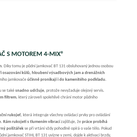
AČ S MOTOREM 4-MIX®
m
. Díky tomu je půdní jamkovač BT 131 obsluhovaný jednou osobou
při osazování kůlů, hloubení výsadbových jam a drenážních
ůdního jamkovače
účinně pronikají i do kamenitého podkladu
.
u se také
snadno udržuje
, protože nevyžaduje olejový servis.
m filtrem
, který zároveň spolehlivě chrání motor půdního
kční rukojeť
, která integruje všechny ovládací prvky pro ovládání
e
.
Rám rukojeti s tlumením vibrací
zajišťuje, že
práce probíhá
rný polštářek
se při vrtání vždy pohodlně opírá o vaše tělo. Pokud
půdní jamkovač STIHL BT 131 uvízne v zemi, dojde k aktivaci brzdy,