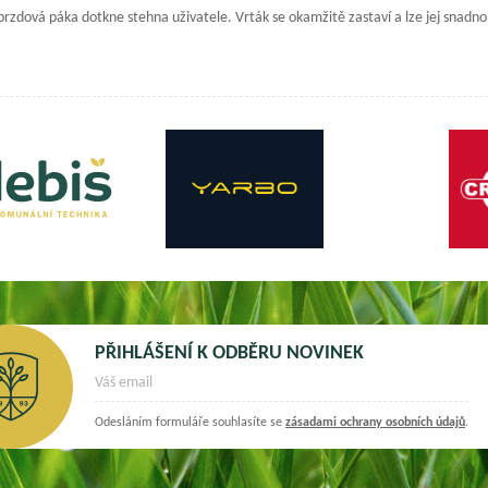
 brzdová páka dotkne stehna uživatele. Vrták se okamžitě zastaví a lze jej snadn
PŘIHLÁŠENÍ K ODBĚRU NOVINEK
Odesláním formuláře souhlasíte se
zásadami ochrany osobních údajů
.