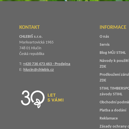
KONTAKT
INFORMACE
CHLEBIŠ s.r.o.
O nás
Markvartovická 1965
Servis
748 01 Hlučín
Blog MŮJ STIHL
Česká republika
Návody k použití 
T:
+420 736 473 463 - Prodejna
ZDE
E:
hlucin@chlebis.cz
Prodloužení záru
ZDE
STIHL TIMBERSPO
závody STIHL
Obchodní podmí
Platba a dodání
Reklamace
Zásady ochrany 