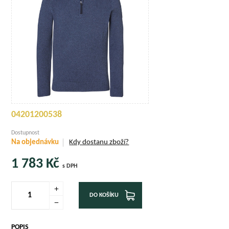
04201200538
Dostupnost
Na objednávku
Kdy dostanu zboží?
1 783
Kč
s DPH
DO KOŠÍKU
POPIS