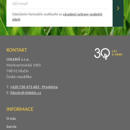
Odesláním formuláře souhlasíte se
zásadami ochrany osobních
údajů
.
KONTAKT
CHLEBIŠ s.r.o.
Markvartovická 1965
748 01 Hlučín
Česká republika
T:
+420 736 473 463 - Prodejna
E:
hlucin@chlebis.cz
INFORMACE
O nás
Servis