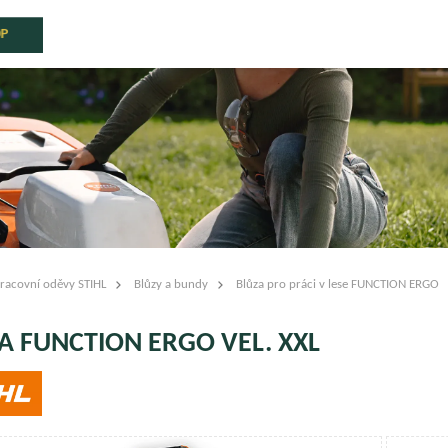
OP
racovní oděvy STIHL
Blůzy a bundy
Blůza pro práci v lese FUNCTION ERGO
A FUNCTION ERGO VEL. XXL