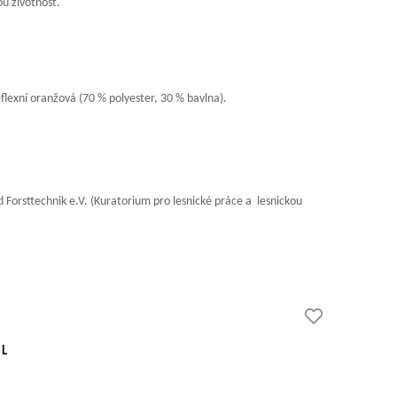
ou životnost.
eflexní oranžová (70 % polyester, 30 % bavlna).
Forsttechnik e.V. (Kuratorium pro lesnické práce a lesnickou
 L