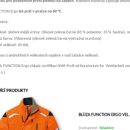
ičku pro poskytnutí první pomoci na zádech
. Robustní materiál zajišťuje dlouh
CTION Ergo
lze prát v pračce na 60 °C
.
rmace:
ové složení vnější vrstvy: Olivově zelená/černá (65 % polyester, 35 % bavlna), r
 barva: tříbarevná (olivově zelená/černá/výstražná oranžová)
 velikosti: XS-XXL
ací o jednotlivých velikostech najdete v naší tabulce velikostí.
L FUNCTION Ergo získala certifikaci KWF-Profi od Kuratorium für Waldarbeit und 
.s.).
JÍCÍ PRODUKTY
BLŮZA FUNCTION ERGO VEL.
Dostupnost:
Skladem