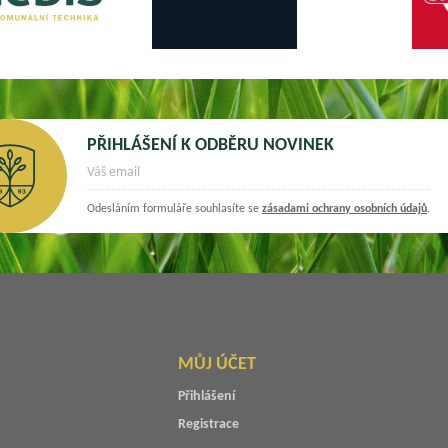
PŘIHLÁŠENÍ K ODBĚRU NOVINEK
Odesláním formuláře souhlasíte se
zásadami ochrany osobních údajů
.
MŮJ ÚČET
Přihlášení
Registrace