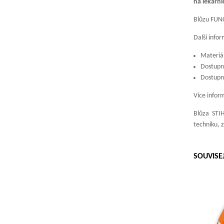
na lékárn
Blůzu FUN
Další info
Materiál
Dostupná
Dostupné
Více inform
Blůza STIH
techniku, z
SOUVISE