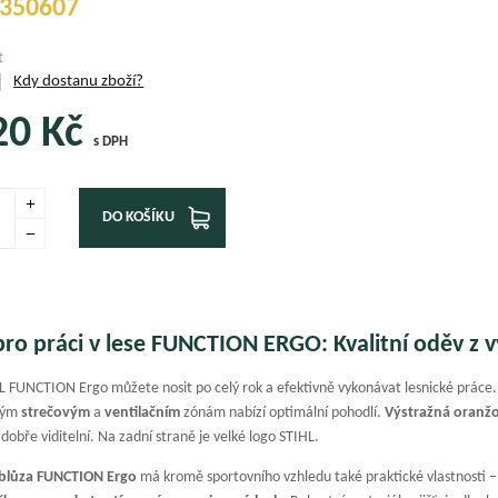
350607
t
Kdy dostanu zboží?
20
Kč
s DPH
DO KOŠÍKU
pro práci v lese FUNCTION ERGO: Kvalitní oděv z
L FUNCTION Ergo můžete nosit po celý rok a efektivně vykonávat lesnické práce.
zným
strečovým
a
ventilačním
zónám nabízí optimální pohodlí.
Výstražná oranž
 dobře viditelní. Na zadní straně je velké logo STIHL.
blůza FUNCTION Ergo
má kromě sportovního vzhledu také praktické vlastnosti 