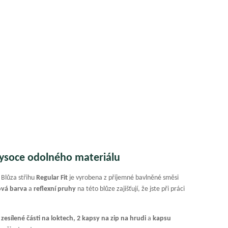
 vysoce odolného materiálu
 Blůza střihu
Regular Fit
je vyrobena z příjemné bavlněné směsi
ová barva
a
reflexní pruhy
na této blůze zajišťují, že jste při práci
–
zesílené části na loktech, 2 kapsy na zip na hrudi
a
kapsu