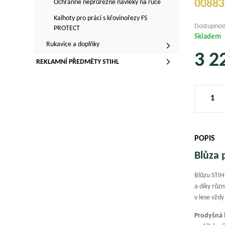
00883
Ochranné neprůřezné návleky na ruce
Kalhoty pro práci s křovinořezy FS
Dostupnos
PROTECT
Skladem
Rukavice a doplňky
3 2
REKLAMNÍ PŘEDMĚTY STIHL
POPIS
Blůza 
Blůzu STIH
a díky rů
v lese vždy
Prodyšná 