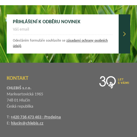
PŘIHLÁŠENÍ K ODBĚRU NOVINEK
Odesláním formuláře souhlasíte se
zásadami ochrany osobních
údajů
.
KONTAKT
CHLEBIŠ s.r.o.
Markvartovická 1965
748 01 Hlučín
Česká republika
T:
+420 736 473 463 - Prodejna
E:
hlucin@chlebis.cz