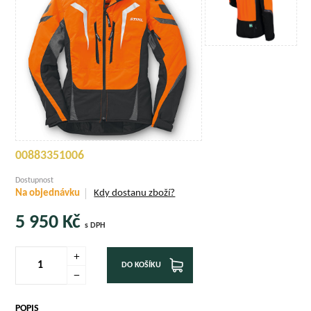
00883351006
Dostupnost
Na objednávku
Kdy dostanu zboží?
5 950
Kč
s DPH
DO KOŠÍKU
POPIS