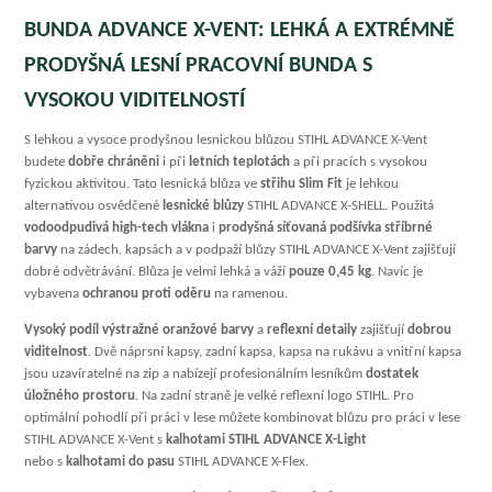
BUNDA ADVANCE X-VENT: LEHKÁ A EXTRÉMNĚ
PRODYŠNÁ LESNÍ PRACOVNÍ BUNDA S
VYSOKOU VIDITELNOSTÍ
S lehkou a vysoce prodyšnou lesnickou blůzou STIHL ADVANCE X-Vent
budete
dobře chráněni
i při
letních teplotách
a při pracích s vysokou
fyzickou aktivitou. Tato lesnická blůza ve
střihu Slim Fit
je lehkou
alternativou osvědčené
lesnické blůzy
STIHL ADVANCE X-SHELL. Použitá
vodoodpudivá high-tech vlákna
i
prodyšná síťovaná podšívka stříbrné
barvy
na zádech, kapsách a v podpaží blůzy STIHL ADVANCE X-Vent zajišťují
dobré odvětrávání. Blůza je velmi lehká a váží
pouze 0,45 kg
. Navíc je
vybavena
ochranou proti oděru
na ramenou.
Vysoký podíl výstražné oranžové barvy
a
reflexní detaily
zajišťují
dobrou
viditelnost
. Dvě náprsní kapsy, zadní kapsa, kapsa na rukávu a vnitřní kapsa
jsou uzavíratelné na zip a nabízejí profesionálním lesníkům
dostatek
úložného prostoru
. Na zadní straně je velké reflexní logo STIHL. Pro
optimální pohodlí při práci v lese můžete kombinovat blůzu pro práci v lese
STIHL ADVANCE X-Vent s
kalhotami STIHL ADVANCE X-Light
nebo s
kalhotami do pasu
STIHL ADVANCE X-Flex.