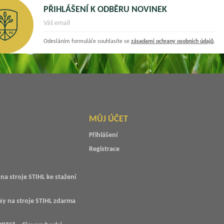
PŘIHLÁŠENÍ K ODBĚRU NOVINEK
Odesláním formuláře souhlasíte se
zásadami ochrany osobních údajů
.
MŮJ ÚČET
Přihlášení
Registrace
na stroje STIHL ke stažení
ky na stroje STIHL zdarma