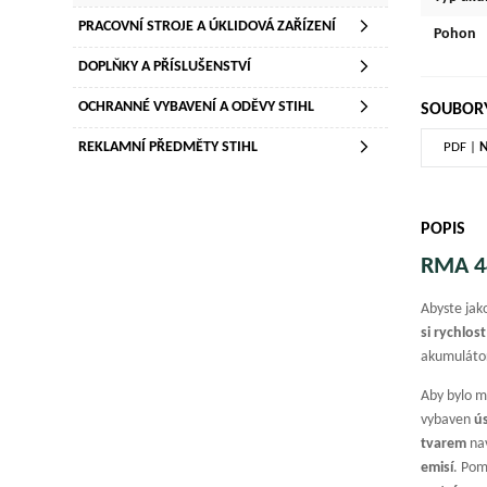
PRACOVNÍ STROJE A ÚKLIDOVÁ ZAŘÍZENÍ
Pohon
DOPLŇKY A PŘÍSLUŠENSTVÍ
OCHRANNÉ VYBAVENÍ A ODĚVY STIHL
SOUBORY
REKLAMNÍ PŘEDMĚTY STIHL
PDF |
N
POPIS
RMA 4
Abyste ja
si rychlos
akumulátor
Aby bylo m
vybaven
ú
tvarem
nav
emisí
. Po