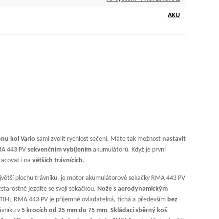
AKU
nu kol Vario
sami zvolit rychlost sečení. Máte tak možnost
nastavit
RMA 443 PV
sekvenčním vybíjením
akumulátorů. Když je první
acovat i na
větších trávnících
.
jvětší plochu trávníku, je motor akumulátorové sekačky RMA 443 PV
starostně jezdíte se svojí sekačkou.
Nože s aerodynamickým
TIHL RMA 443 PV je příjemně ovladatelná, tichá a především
bez
ávníku v
5 krocích od 25 mm do 75 mm
.
Skládací sběrný koš