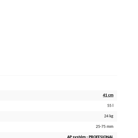
41 cm
55 l
24 kg
25-75 mm
AP systém - PROFESIONAL