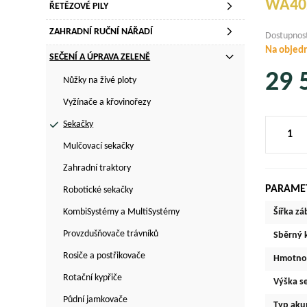
WA40
ŘETĚZOVÉ PILY
ZAHRADNÍ RUČNÍ NÁŘADÍ
Dostupnos
Na objed
SEČENÍ A ÚPRAVA ZELENĚ
29 
Nůžky na živé ploty
Vyžínače a křovinořezy
Sekačky
Mulčovací sekačky
Zahradní traktory
PARAME
Robotické sekačky
Šířka zá
KombiSystémy a MultiSystémy
Provzdušňovače trávníků
Sběrný 
Rosiče a postřikovače
Hmotno
Rotační kypřiče
Výška s
Půdní jamkovače
Typ aku