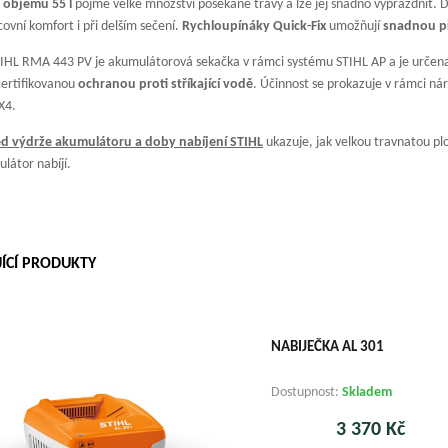
 objemu 55 l
pojme velké množství posekané trávy a lze jej snadno vyprázdnit. 
ovní komfort i při delším sečení.
Rychloupínáky Quick-Fix
umožňují
snadnou př
IHL RMA 443 PV je akumulátorová sekačka v rámci systému STIHL AP a je určena 
certifikovanou
ochranou proti stříkající vodě
. Účinnost se prokazuje v rámci nár
X4.
ed výdrže akumulátoru a doby nabíjení STIHL
ukazuje, jak velkou travnatou pl
látor nabíjí.
JÍCÍ PRODUKTY
NABIJEČKA AL 301
Dostupnost:
Skladem
3 370 Kč