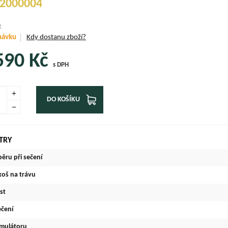
2000004
t
návku
Kdy dostanu zboží?
590
Kč
s DPH
DO KOŠÍKU
TRY
běru při sečení
koš na trávu
st
ečení
mulátoru