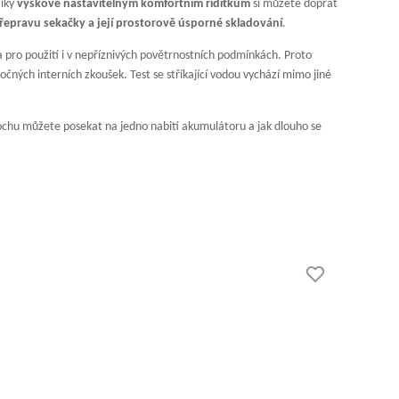
Díky
výškově nastavitelným komfortním řídítkům
si můžete dopřát
epravu sekačky a její prostorově úsporné skladování
.
pro použití i v nepříznivých povětrnostních podmínkách. Proto
očných interních zkoušek. Test se stříkající vodou vychází mimo jiné
ochu můžete posekat na jedno nabití akumulátoru a jak dlouho se