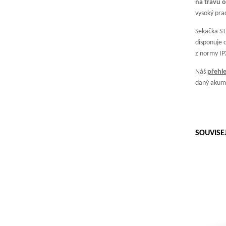
na trávu o
vysoký prac
Sekačka ST
disponuje 
z normy IP
Náš
přehl
daný akumu
SOUVISE