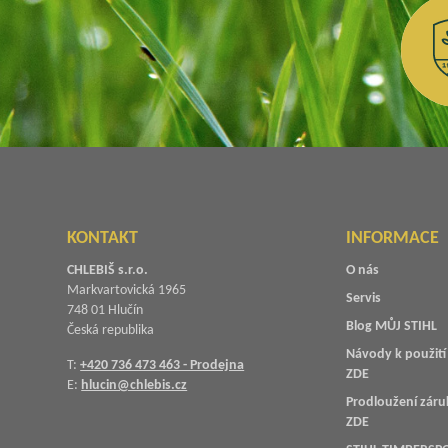
KONTAKT
INFORMACE
CHLEBIŠ s.r.o.
O nás
Markvartovická 1965
Servis
748 01 Hlučín
Blog MŮJ STIHL
Česká republika
Návody k použití 
T:
+420 736 473 463 - Prodejna
ZDE
E:
hlucin@chlebis.cz
Prodloužení záru
ZDE