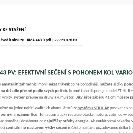
 KE STAŽENÍ
ávod k obsluze - RMA 443.0.pdf
| 27723.078 kB
43 PV: EFEKTIVNÍ SEČENÍ S POHONEM KOL VARIO
ko
amatérští zahradníci
mohli sekat trávník co nejpohodlněji, můžete si díky
poho
t na držadle přesně podle svých potřeb
. Kromě toho disponuje model STIHL 
 vybitý, systém přepne na druhý akumulátor. Díky
šířce záběru 41 cm
můžete pr
ožné na jedno nabití kvalitních akumulátorů ze
systému STIHL AP
posekat co ne
sporným režimem Eco
. Ten automaticky reguluje otáčky motoru, zatímco vy bez
íc pomáhají dosáhnout co
nejnižší spotřeby energie
. Akumulátorová sekačka S
mocí
centrálního nastavení výšky sečení
můžete nastavit požadovanou délku tr