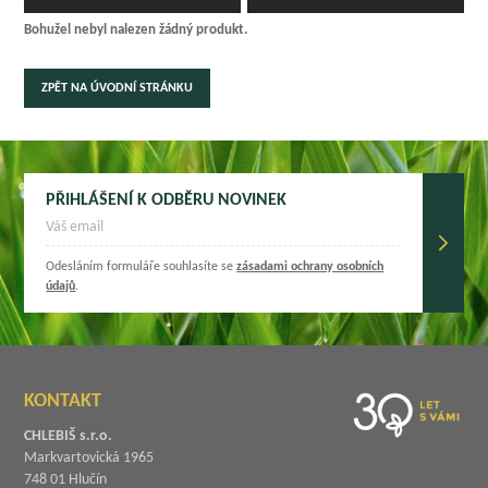
Bohužel nebyl nalezen žádný produkt.
ZPĚT NA ÚVODNÍ STRÁNKU
PŘIHLÁŠENÍ K ODBĚRU NOVINEK
Odesláním formuláře souhlasíte se
zásadami ochrany osobních
údajů
.
KONTAKT
CHLEBIŠ s.r.o.
Markvartovická 1965
748 01 Hlučín