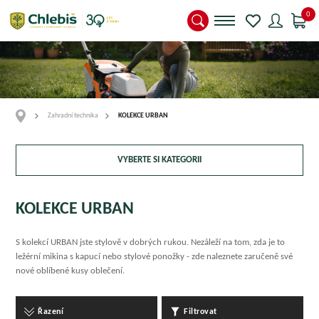
0
Zahradní technika
KOLEKCE URBAN
VYBERTE SI KATEGORII
KOLEKCE URBAN
S kolekcí URBAN jste stylově v dobrých rukou. Nezáleží na tom, zda je to
ležérní mikina s kapucí nebo stylové ponožky - zde naleznete zaručeně své
nové oblíbené kusy oblečení.
Řazení
Filtrovat