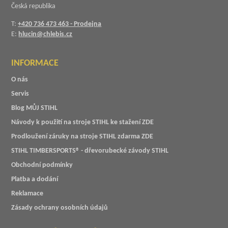
Česká republika
T:
+420 736 473 463 - Prodejna
E:
hlucin@chlebis.cz
INFORMACE
O nás
Servis
Blog MŮJ STIHL
Návody k použití na stroje STIHL ke stažení ZDE
Prodloužení záruky na stroje STIHL zdarma ZDE
STIHL TIMBERSPORTS® - dřevorubecké závody STIHL
Obchodní podmínky
Platba a dodání
Reklamace
Zásady ochrany osobních údajů