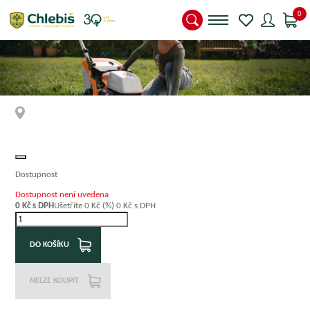
0
Dostupnost
Dostupnost není uvedena
0
Kč s DPH
Ušetříte
0
Kč
(%)
0
Kč
s DPH
DO KOŠÍKU
NELZE KOUPIT