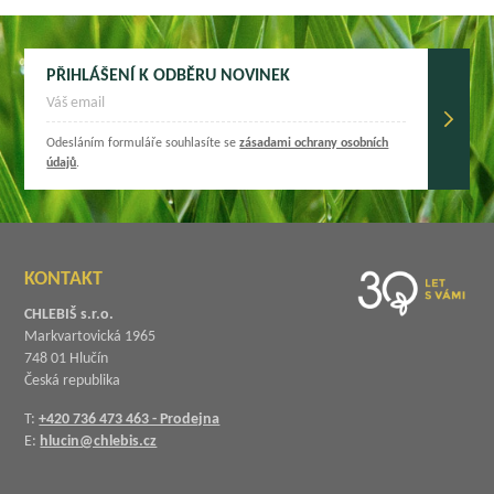
PŘIHLÁŠENÍ K ODBĚRU NOVINEK
Odesláním formuláře souhlasíte se
zásadami ochrany osobních
údajů
.
KONTAKT
CHLEBIŠ s.r.o.
Markvartovická 1965
748 01 Hlučín
Česká republika
T:
+420 736 473 463 - Prodejna
E:
hlucin@chlebis.cz